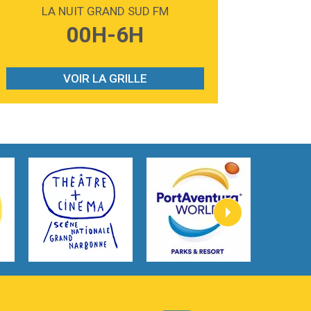
Madonna
LA NUIT GRAND SUD FM
3:59
Lost boys
00H-6H
Phoebe Bridgers
3:07
Look At My Life
Gracie Abrams
VOIR LA GRILLE
2:54
I Knew It, I Knew You
Taylor Swift
2:45
How It Was Before
Tom Gregory
3:40
Heaven On Your Mind
Kygo
2:57
Heart On Fire
Lovecats
3:14
Hate that i made you love me
Ariana Grande –
3:22
Go that high
Ray Dalton