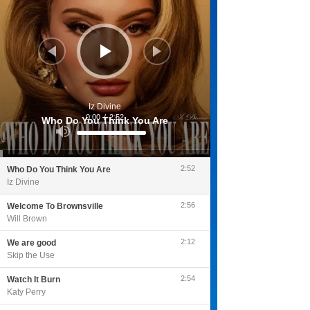
Iz Divine
0:00
/
2:52
Who Do You Think You Are
Utilisez
les
flèches
haut/bas
pour
2:52
Who Do You Think You Are
augmenter
ou
Iz Divine
diminuer
le
volume.
2:56
Welcome To Brownsville
Will Brown
2:12
We are good
Skip the Use
2:54
Watch It Burn
Katy Perry