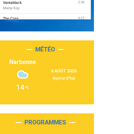
2:36
Vantablack
Maisy Kay
4:27
The Cure
Olivia Rodrigo
2:55
Sleepless in a Hotel Room
Luke Combs
MÉTÉO
3:03
Second Chance
Lukas Graham
Narbonne
3:09
Repeat It
6 AOÛT 2026
Martin Garrix & Ed Sheeran
Aujourd'hui
2:36
Passenger
14
Alex Warren
3:40
Outta Sight
Tabi Yosha
2:28
On My Soul
Bruno Mars
PROGRAMMES
2:59
Love sensation