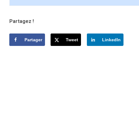
Partagez !
Partager
Tweet
LinkedIn