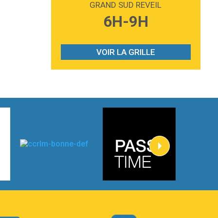
GRAND SUD REVEIL
3:59
Lost boys
6H-9H
Phoebe Bridgers
3:07
Look At My Life
Gracie Abrams
VOIR LA GRILLE
2:54
I Knew It, I Knew You
Taylor Swift
2:45
How It Was Before
Tom Gregory
3:40
Heaven On Your Mind
Kygo
2:57
Heart On Fire
Lovecats
3:14
Hate that i made you love me
Ariana Grande –
3:22
Go that high
Ray Dalton