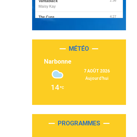
2:36
Vantablack
Maisy Kay
4:27
The Cure
Olivia Rodrigo
2:55
Sleepless in a Hotel Room
Luke Combs
MÉTÉO
3:03
Second Chance
Lukas Graham
Narbonne
3:09
Repeat It
7 AOÛT 2026
Martin Garrix & Ed Sheeran
Aujourd'hui
2:36
Passenger
14
Alex Warren
3:40
Outta Sight
Tabi Yosha
2:28
On My Soul
Bruno Mars
PROGRAMMES
2:59
Love sensation
Madonna