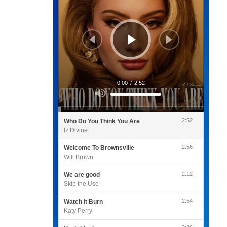
0:00
/
2:52
Utilisez
les
flèches
haut/bas
pour
2:52
Who Do You Think You Are
augmenter
ou
Iz Divine
diminuer
le
volume.
2:56
Welcome To Brownsville
Will Brown
2:12
We are good
Skip the Use
2:54
Watch It Burn
Katy Perry