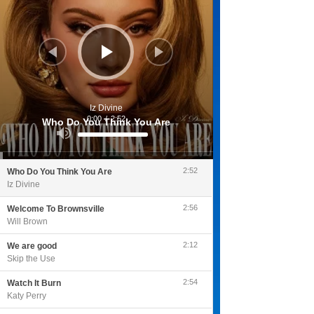
Iz Divine
0:00
/
2:52
Who Do You Think You Are
Utilisez
les
flèches
haut/bas
pour
2:52
Who Do You Think You Are
augmenter
ou
Iz Divine
diminuer
le
volume.
2:56
Welcome To Brownsville
Will Brown
2:12
We are good
Skip the Use
2:54
Watch It Burn
Katy Perry