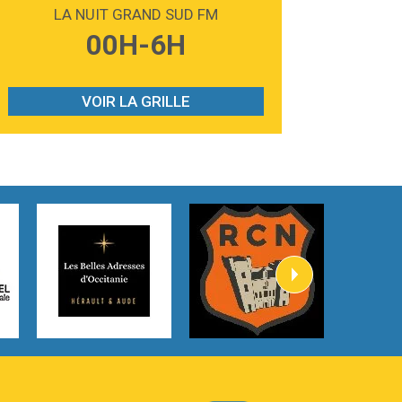
Madonna
LA NUIT GRAND SUD FM
3:59
Lost boys
00H-6H
Phoebe Bridgers
3:07
Look At My Life
Gracie Abrams
VOIR LA GRILLE
2:54
I Knew It, I Knew You
Taylor Swift
2:45
How It Was Before
Tom Gregory
3:40
Heaven On Your Mind
Kygo
2:57
Heart On Fire
Lovecats
3:14
Hate that i made you love me
Ariana Grande –
3:22
Go that high
Ray Dalton