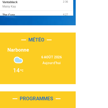
2:36
Vantablack
Maisy Kay
4:27
The Cure
Olivia Rodrigo
2:55
Sleepless in a Hotel Room
Luke Combs
MÉTÉO
3:03
Second Chance
Lukas Graham
Narbonne
3:09
Repeat It
6 AOÛT 2026
Martin Garrix & Ed Sheeran
Aujourd'hui
2:36
Passenger
14
Alex Warren
3:40
Outta Sight
Tabi Yosha
2:28
On My Soul
Bruno Mars
PROGRAMMES
2:59
Love sensation