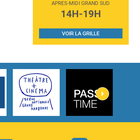
APRES-MIDI GRAND SUD
3:59
Lost boys
14H-19H
Phoebe Bridgers
3:07
Look At My Life
Gracie Abrams
VOIR LA GRILLE
2:54
I Knew It, I Knew You
Taylor Swift
2:45
How It Was Before
Tom Gregory
3:40
Heaven On Your Mind
Kygo
2:57
Heart On Fire
Lovecats
3:14
Hate that i made you love me
Ariana Grande –
3:22
Go that high
Ray Dalton