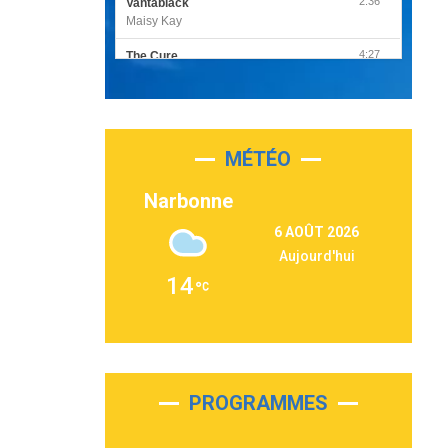
2:36
Vantablack
Maisy Kay
4:27
The Cure
Olivia Rodrigo
2:55
Sleepless in a Hotel Room
Luke Combs
MÉTÉO
3:03
Second Chance
Lukas Graham
Narbonne
3:09
Repeat It
6 AOÛT 2026
Martin Garrix & Ed Sheeran
Aujourd'hui
2:36
Passenger
14
Alex Warren
3:40
Outta Sight
Tabi Yosha
2:28
On My Soul
Bruno Mars
PROGRAMMES
2:59
Love sensation
Madonna