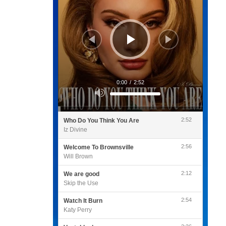
0:00
/
2:52
Utilisez
les
flèches
haut/bas
pour
2:52
Who Do You Think You Are
augmenter
ou
Iz Divine
diminuer
le
volume.
2:56
Welcome To Brownsville
Will Brown
2:12
We are good
Skip the Use
2:54
Watch It Burn
Katy Perry