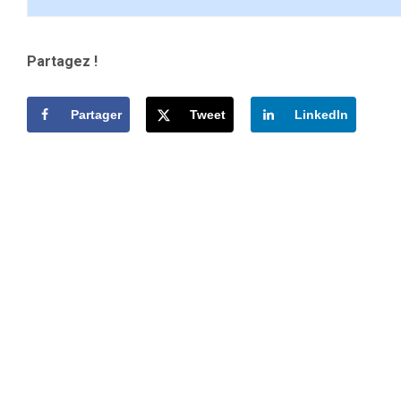
Partagez !
Partager
Tweet
LinkedIn