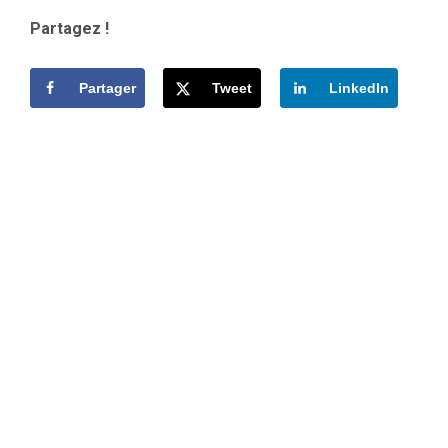
Partagez !
Partager
Tweet
LinkedIn