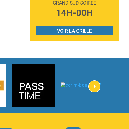
GRAND SUD SOIREE
3:59
Lost boys
14H-00H
Phoebe Bridgers
3:07
Look At My Life
Gracie Abrams
VOIR LA GRILLE
2:54
I Knew It, I Knew You
Taylor Swift
2:45
How It Was Before
Tom Gregory
3:40
Heaven On Your Mind
Kygo
2:57
Heart On Fire
Lovecats
3:14
Hate that i made you love me
Ariana Grande –
3:22
Go that high
Ray Dalton