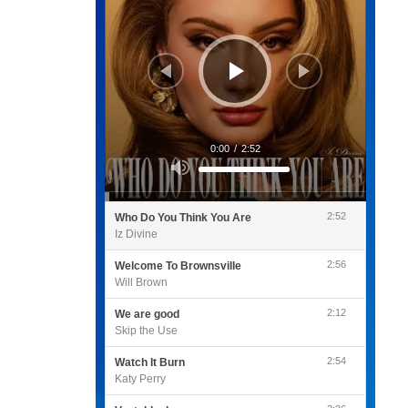
0:00
/
2:52
Utilisez
les
flèches
haut/bas
pour
2:52
Who Do You Think You Are
augmenter
ou
Iz Divine
diminuer
le
volume.
2:56
Welcome To Brownsville
Will Brown
2:12
We are good
Skip the Use
2:54
Watch It Burn
Katy Perry