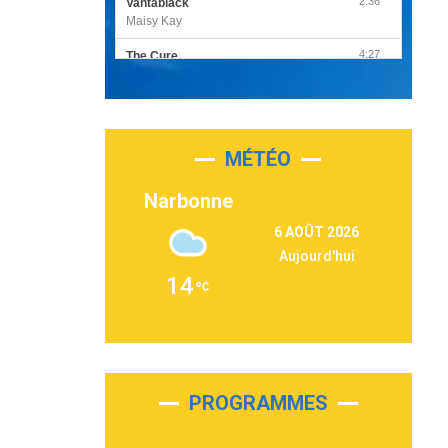
2:36
Vantablack
Maisy Kay
4:27
The Cure
Olivia Rodrigo
2:55
Sleepless in a Hotel Room
Luke Combs
MÉTÉO
3:03
Second Chance
Lukas Graham
Narbonne
3:09
Repeat It
6 AOÛT 2026
Martin Garrix & Ed Sheeran
Aujourd'hui
2:36
Passenger
14
Alex Warren
3:40
Outta Sight
Tabi Yosha
2:28
On My Soul
Bruno Mars
PROGRAMMES
2:59
Love sensation
Madonna