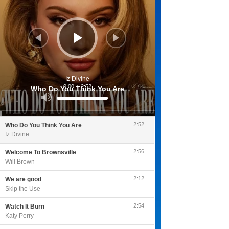
Iz Divine
0:00
/
2:52
Who Do You Think You Are
Utilisez
les
flèches
haut/bas
pour
2:52
Who Do You Think You Are
augmenter
ou
Iz Divine
diminuer
le
volume.
2:56
Welcome To Brownsville
Will Brown
2:12
We are good
Skip the Use
2:54
Watch It Burn
Katy Perry