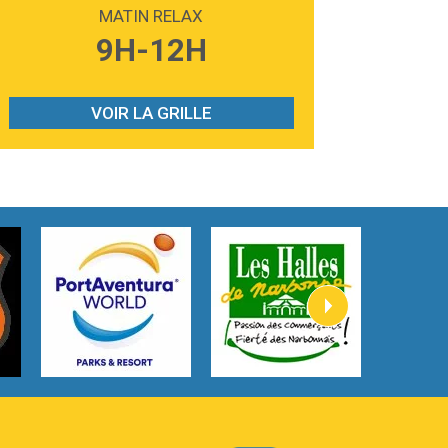
Madonna
MATIN RELAX
3:59
Lost boys
9H-12H
Phoebe Bridgers
3:07
Look At My Life
Gracie Abrams
VOIR LA GRILLE
2:54
I Knew It, I Knew You
Taylor Swift
2:45
How It Was Before
Tom Gregory
3:40
Heaven On Your Mind
Kygo
2:57
Heart On Fire
Lovecats
3:14
Hate that i made you love me
Ariana Grande –
3:22
Go that high
Ray Dalton