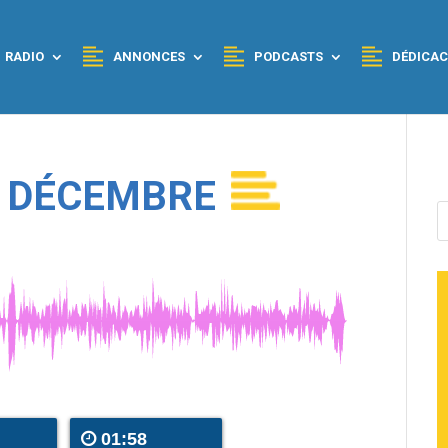
RADIO
ANNONCES
PODCASTS
DÉDICAC
4 DÉCEMBRE
01:58