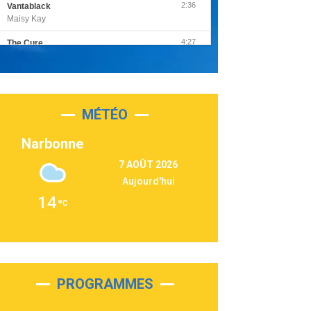
2:36
Vantablack
Maisy Kay
4:27
The Cure
Olivia Rodrigo
2:55
Sleepless in a Hotel Room
Luke Combs
MÉTÉO
3:03
Second Chance
Lukas Graham
Narbonne
3:09
Repeat It
7 AOÛT 2026
Martin Garrix & Ed Sheeran
Aujourd'hui
2:36
Passenger
14
Alex Warren
3:40
Outta Sight
Tabi Yosha
2:28
On My Soul
Bruno Mars
PROGRAMMES
2:59
Love sensation