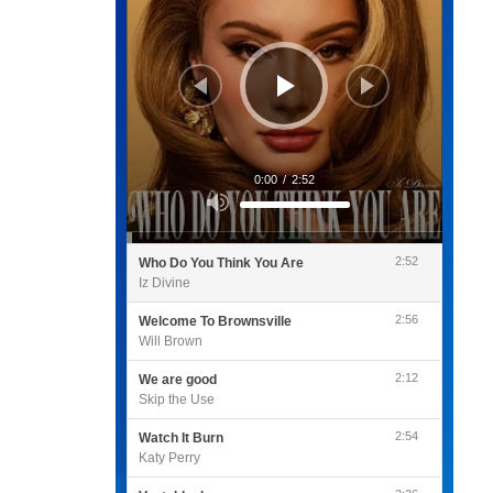
0:00
/
2:52
Utilisez
les
flèches
haut/bas
pour
2:52
Who Do You Think You Are
augmenter
ou
Iz Divine
diminuer
le
volume.
2:56
Welcome To Brownsville
Will Brown
2:12
We are good
Skip the Use
2:54
Watch It Burn
Katy Perry