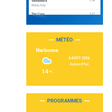
2:36
Vantablack
Maisy Kay
4:27
The Cure
Olivia Rodrigo
2:55
Sleepless in a Hotel Room
Luke Combs
MÉTÉO
3:03
Second Chance
Lukas Graham
Narbonne
3:09
Repeat It
6 AOÛT 2026
Martin Garrix & Ed Sheeran
Aujourd'hui
2:36
Passenger
14
Alex Warren
3:40
Outta Sight
Tabi Yosha
2:28
On My Soul
Bruno Mars
PROGRAMMES
2:59
Love sensation
Madonna