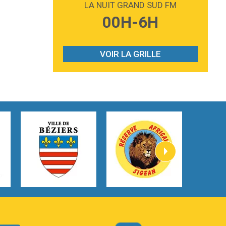
LA NUIT GRAND SUD FM
3:59
Lost boys
00H-6H
Phoebe Bridgers
3:07
Look At My Life
Gracie Abrams
VOIR LA GRILLE
2:54
I Knew It, I Knew You
Taylor Swift
2:45
How It Was Before
Tom Gregory
3:40
Heaven On Your Mind
Kygo
2:57
Heart On Fire
Lovecats
3:14
Hate that i made you love me
Ariana Grande –
3:22
Go that high
Ray Dalton