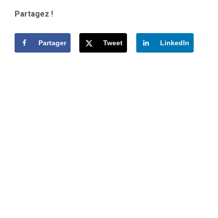
Partagez !
Partager
Tweet
LinkedIn