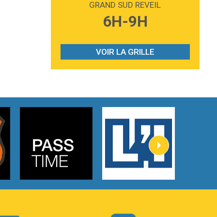
GRAND SUD REVEIL
3:59
Lost boys
6H-9H
Phoebe Bridgers
3:07
Look At My Life
Gracie Abrams
VOIR LA GRILLE
2:54
I Knew It, I Knew You
Taylor Swift
2:45
How It Was Before
Tom Gregory
3:40
Heaven On Your Mind
Kygo
2:57
Heart On Fire
Lovecats
3:14
Hate that i made you love me
Ariana Grande –
3:22
Go that high
Ray Dalton