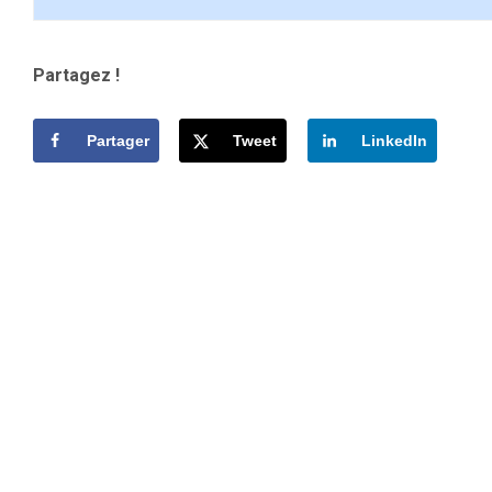
Partagez !
Partager
Tweet
LinkedIn