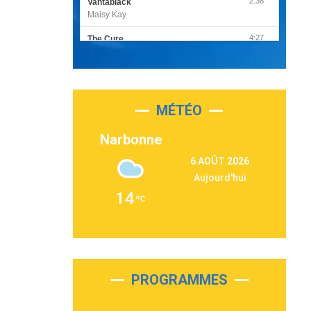
2:36
Vantablack
Maisy Kay
4:27
The Cure
Olivia Rodrigo
2:55
Sleepless in a Hotel Room
Luke Combs
MÉTÉO
3:03
Second Chance
Lukas Graham
Narbonne
3:09
Repeat It
6 AOÛT 2026
Martin Garrix & Ed Sheeran
Aujourd'hui
2:36
Passenger
14
Alex Warren
3:40
Outta Sight
Tabi Yosha
2:28
On My Soul
Bruno Mars
PROGRAMMES
2:59
Love sensation
Madonna