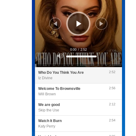
0:00
/
2:52
Utilisez
les
flèches
haut/bas
pour
2:52
Who Do You Think You Are
augmenter
ou
Iz Divine
diminuer
le
volume.
2:56
Welcome To Brownsville
Will Brown
2:12
We are good
Skip the Use
2:54
Watch It Burn
Katy Perry