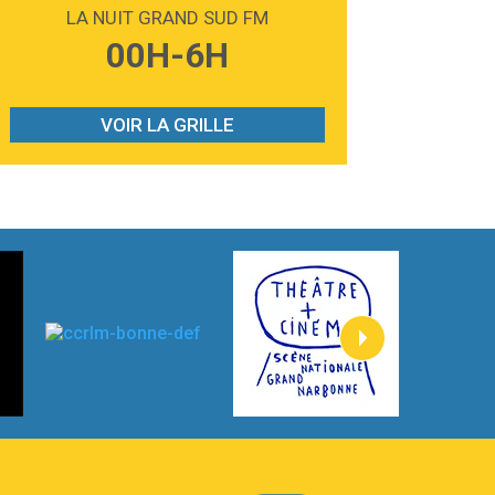
Madonna
LA NUIT GRAND SUD FM
3:59
Lost boys
00H-6H
Phoebe Bridgers
3:07
Look At My Life
Gracie Abrams
VOIR LA GRILLE
2:54
I Knew It, I Knew You
Taylor Swift
2:45
How It Was Before
Tom Gregory
3:40
Heaven On Your Mind
Kygo
2:57
Heart On Fire
Lovecats
3:14
Hate that i made you love me
Ariana Grande –
3:22
Go that high
Ray Dalton