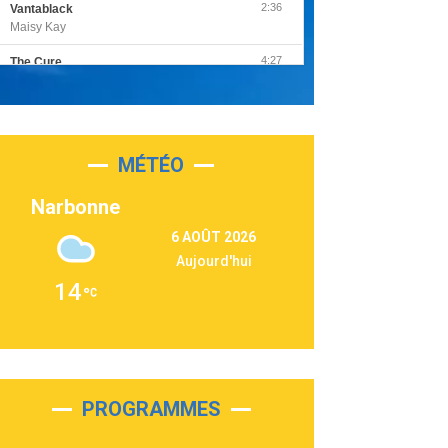
2:36
Vantablack
Maisy Kay
4:27
The Cure
Olivia Rodrigo
2:55
Sleepless in a Hotel Room
Luke Combs
MÉTÉO
3:03
Second Chance
Lukas Graham
Narbonne
3:09
Repeat It
6 AOÛT 2026
Martin Garrix & Ed Sheeran
Aujourd'hui
2:36
Passenger
14
Alex Warren
3:40
Outta Sight
Tabi Yosha
2:28
On My Soul
Bruno Mars
PROGRAMMES
2:59
Love sensation