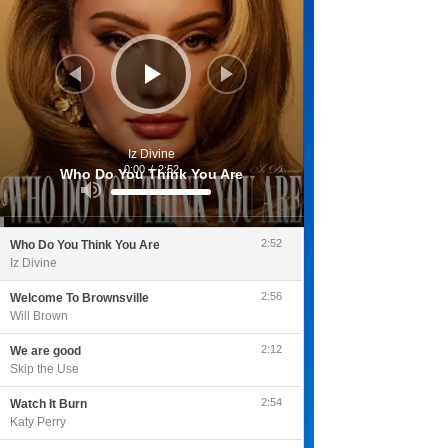
Iz Divine
0:00
/
2:52
Who Do You Think You Are
Utilisez
les
flèches
haut/bas
pour
2:52
Who Do You Think You Are
augmenter
ou
Iz Divine
diminuer
le
volume.
2:56
Welcome To Brownsville
Will Brown
2:12
We are good
Skip the Use
2:54
Watch It Burn
Katy Perry