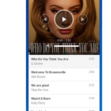
0:00
/
2:52
Utilisez
les
flèches
haut/bas
pour
2:52
Who Do You Think You Are
augmenter
ou
Iz Divine
diminuer
le
volume.
2:56
Welcome To Brownsville
Will Brown
2:12
We are good
Skip the Use
2:54
Watch It Burn
Katy Perry