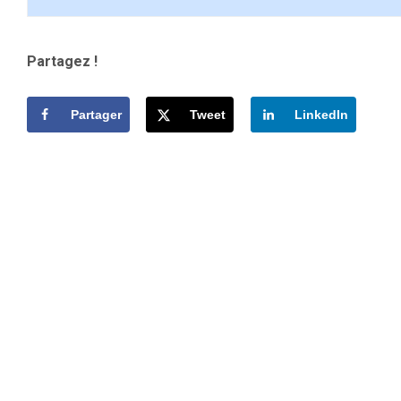
Partagez !
Partager
Tweet
LinkedIn