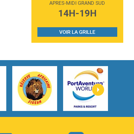
APRES-MIDI GRAND SUD
3:59
Lost boys
14H-19H
Phoebe Bridgers
3:07
Look At My Life
Gracie Abrams
VOIR LA GRILLE
2:54
I Knew It, I Knew You
Taylor Swift
2:45
How It Was Before
Tom Gregory
3:40
Heaven On Your Mind
Kygo
2:57
Heart On Fire
Lovecats
3:14
Hate that i made you love me
Ariana Grande –
3:22
Go that high
Ray Dalton