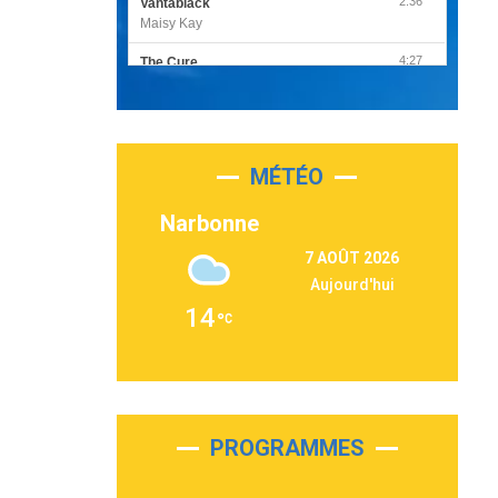
2:36
Vantablack
Maisy Kay
4:27
The Cure
Olivia Rodrigo
2:55
Sleepless in a Hotel Room
Luke Combs
MÉTÉO
3:03
Second Chance
Lukas Graham
Narbonne
3:09
Repeat It
7 AOÛT 2026
Martin Garrix & Ed Sheeran
Aujourd'hui
2:36
Passenger
14
Alex Warren
3:40
Outta Sight
Tabi Yosha
2:28
On My Soul
Bruno Mars
PROGRAMMES
2:59
Love sensation
Madonna