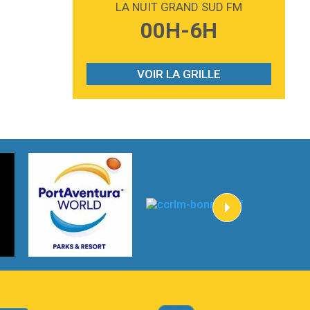
LA NUIT GRAND SUD FM
3:59
Lost boys
00H-6H
Phoebe Bridgers
3:07
Look At My Life
Gracie Abrams
VOIR LA GRILLE
2:54
I Knew It, I Knew You
Taylor Swift
2:45
How It Was Before
Tom Gregory
3:40
Heaven On Your Mind
Kygo
2:57
Heart On Fire
Lovecats
3:14
Hate that i made you love me
Ariana Grande –
3:22
Go that high
Ray Dalton