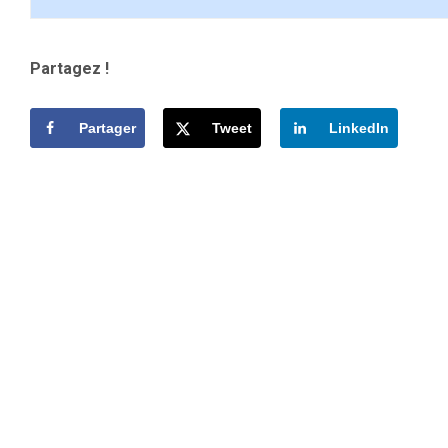
Partagez !
Partager
Tweet
LinkedIn