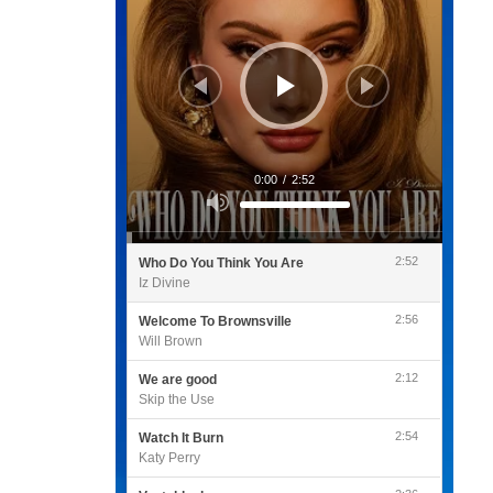
0:00
/
2:52
Utilisez
les
flèches
haut/bas
pour
2:52
Who Do You Think You Are
augmenter
ou
Iz Divine
diminuer
le
volume.
2:56
Welcome To Brownsville
Will Brown
2:12
We are good
Skip the Use
2:54
Watch It Burn
Katy Perry