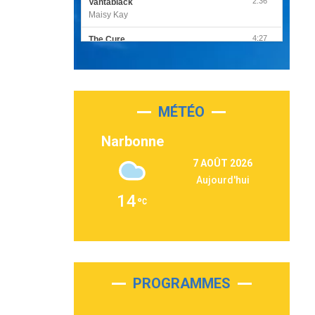
2:36
Vantablack
Maisy Kay
4:27
The Cure
Olivia Rodrigo
2:55
Sleepless in a Hotel Room
Luke Combs
MÉTÉO
3:03
Second Chance
Lukas Graham
Narbonne
3:09
Repeat It
7 AOÛT 2026
Martin Garrix & Ed Sheeran
Aujourd'hui
2:36
Passenger
14
Alex Warren
3:40
Outta Sight
Tabi Yosha
2:28
On My Soul
Bruno Mars
PROGRAMMES
2:59
Love sensation
Madonna