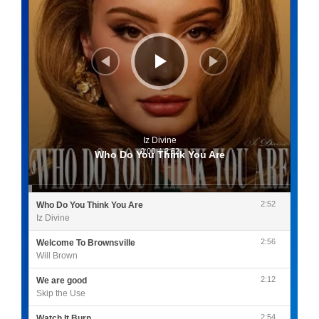
Iz Divine
0:00
/
2:52
Who Do You Think You Are
2:52
Who Do You Think You Are
Iz Divine
2:56
Welcome To Brownsville
Will Brown
2:12
We are good
Skip the Use
2:54
Watch It Burn