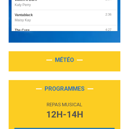
Katy Perry
2:36
Vantablack
Maisy Kay
4:27
The Cure
Olivia Rodrigo
2:55
Sleepless in a Hotel Room
Luke Combs
MÉTÉO
3:03
Second Chance
Lukas Graham
3:09
Repeat It
Martin Garrix & Ed Sheeran
PROGRAMMES
2:36
Passenger
Alex Warren
REPAS MUSICAL
3:40
Outta Sight
12H-14H
Tabi Yosha
2:28
On My Soul
Bruno Mars