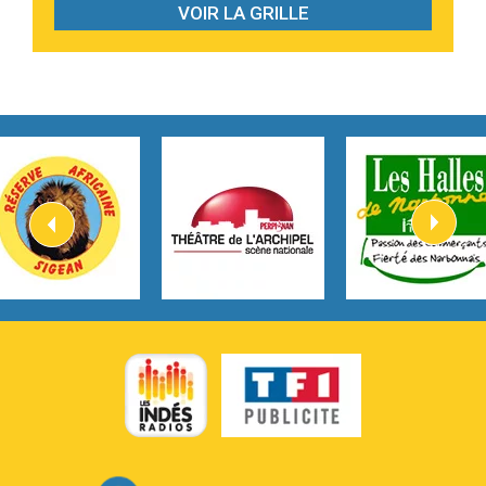
VOIR LA GRILLE
2:59
Love sensation
Madonna
3:59
Lost boys
Phoebe Bridgers
3:07
Look At My Life
Gracie Abrams
2:54
I Knew It, I Knew You
Taylor Swift
2:45
How It Was Before
Tom Gregory
3:40
Heaven On Your Mind
Kygo
2:57
Heart On Fire
Lovecats
3:14
Hate that i made you love me
Ariana Grande –