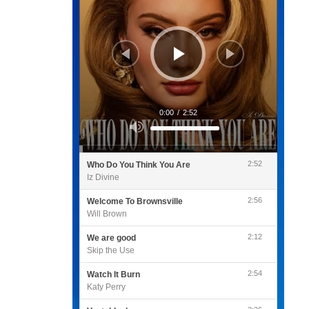
0:00
/
2:52
Utilisez
les
flèches
haut/bas
pour
2:52
Who Do You Think You Are
augmenter
ou
Iz Divine
diminuer
le
volume.
2:56
Welcome To Brownsville
Will Brown
2:12
We are good
Skip the Use
2:54
Watch It Burn
Katy Perry