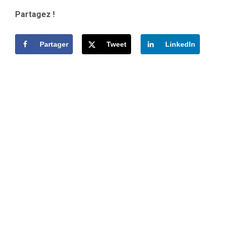
Partagez !
Partager
Tweet
LinkedIn