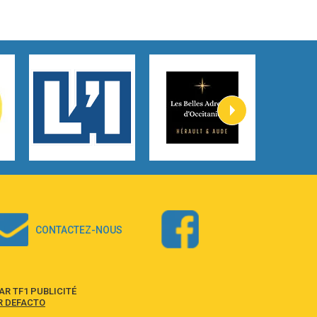
3:59
Lost boys
Phoebe Bridgers
3:07
Look At My Life
Gracie Abrams
2:54
I Knew It, I Knew You
Taylor Swift
2:45
How It Was Before
Tom Gregory
3:40
Heaven On Your Mind
Kygo
2:57
Heart On Fire
Lovecats
CONTACTEZ-NOUS
3:14
Hate that i made you love me
Ariana Grande –
3:22
Go that high
R TF1 PUBLICITÉ
Ray Dalton
R DEFACTO