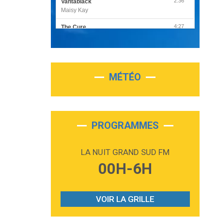
2:36
Vantablack
Maisy Kay
4:27
The Cure
Olivia Rodrigo
2:55
Sleepless in a Hotel Room
Luke Combs
MÉTÉO
3:03
Second Chance
Lukas Graham
3:09
Repeat It
Martin Garrix & Ed Sheeran
PROGRAMMES
2:36
Passenger
Alex Warren
LA NUIT GRAND SUD FM
3:40
Outta Sight
00H-6H
Tabi Yosha
2:28
On My Soul
Bruno Mars
VOIR LA GRILLE
2:59
Love sensation
Madonna