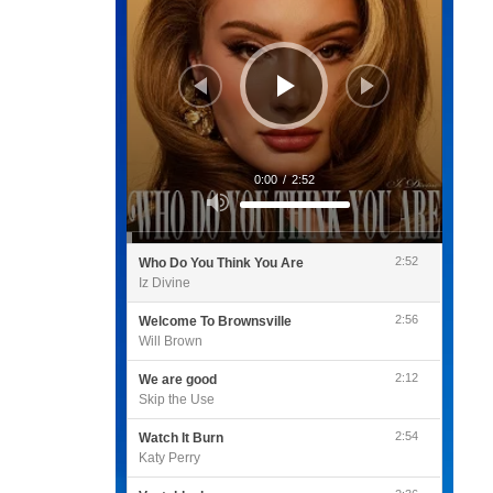
0:00
/
2:52
Utilisez
les
flèches
haut/bas
pour
2:52
Who Do You Think You Are
augmenter
ou
Iz Divine
diminuer
le
volume.
2:56
Welcome To Brownsville
Will Brown
2:12
We are good
Skip the Use
2:54
Watch It Burn
Katy Perry