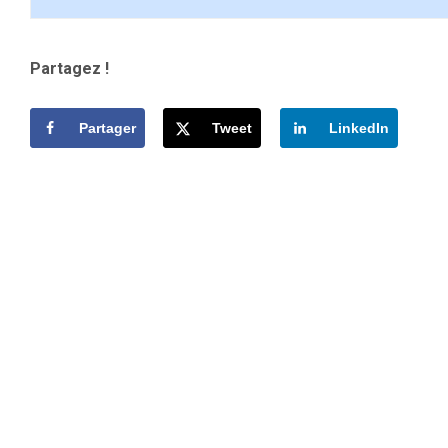
Partagez !
Partager
Tweet
LinkedIn