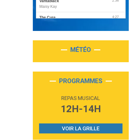
2:36
Vantablack
Maisy Kay
4:27
The Cure
Olivia Rodrigo
2:55
Sleepless in a Hotel Room
Luke Combs
MÉTÉO
3:03
Second Chance
Lukas Graham
3:09
Repeat It
Martin Garrix & Ed Sheeran
PROGRAMMES
2:36
Passenger
Alex Warren
REPAS MUSICAL
3:40
Outta Sight
12H-14H
Tabi Yosha
2:28
On My Soul
Bruno Mars
VOIR LA GRILLE
2:59
Love sensation
Madonna