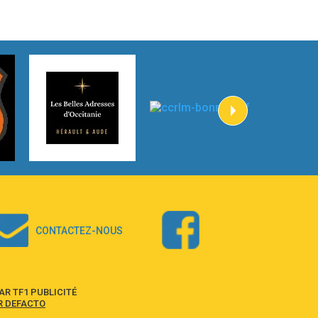
3:59
Lost boys
Phoebe Bridgers
3:07
Look At My Life
Gracie Abrams
2:54
I Knew It, I Knew You
Taylor Swift
2:45
How It Was Before
Tom Gregory
3:40
Heaven On Your Mind
Kygo
2:57
Heart On Fire
Lovecats
CONTACTEZ-NOUS
3:14
Hate that i made you love me
Ariana Grande –
3:22
Go that high
R TF1 PUBLICITÉ
Ray Dalton
R DEFACTO