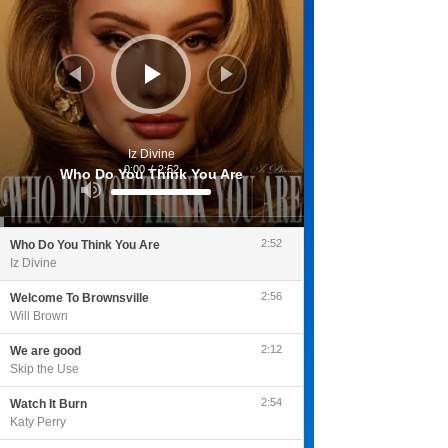
Iz Divine
0:00
/
2:52
Who Do You Think You Are
Utilisez
les
flèches
haut/bas
pour
2:52
Who Do You Think You Are
augmenter
ou
Iz Divine
diminuer
le
volume.
2:56
Welcome To Brownsville
Will Brown
2:12
We are good
Skip the Use
2:54
Watch It Burn
Katy Perry