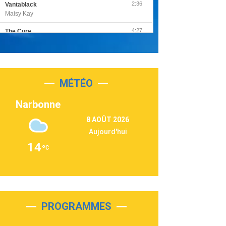
2:36
Vantablack
Maisy Kay
4:27
The Cure
Olivia Rodrigo
2:55
Sleepless in a Hotel Room
Luke Combs
MÉTÉO
3:03
Second Chance
Lukas Graham
Narbonne
3:09
Repeat It
8 AOÛT 2026
Martin Garrix & Ed Sheeran
Aujourd'hui
2:36
Passenger
14
Alex Warren
3:40
Outta Sight
Tabi Yosha
2:28
On My Soul
Bruno Mars
PROGRAMMES
2:59
Love sensation