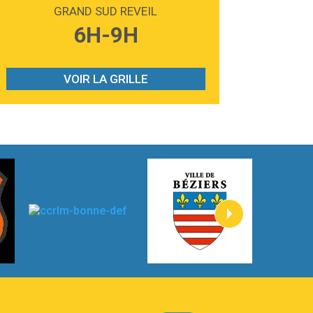
Madonna
GRAND SUD REVEIL
3:59
Lost boys
6H-9H
Phoebe Bridgers
3:07
Look At My Life
Gracie Abrams
VOIR LA GRILLE
2:54
I Knew It, I Knew You
Taylor Swift
2:45
How It Was Before
Tom Gregory
3:40
Heaven On Your Mind
Kygo
2:57
Heart On Fire
Lovecats
3:14
Hate that i made you love me
Ariana Grande –
3:22
Go that high
Ray Dalton