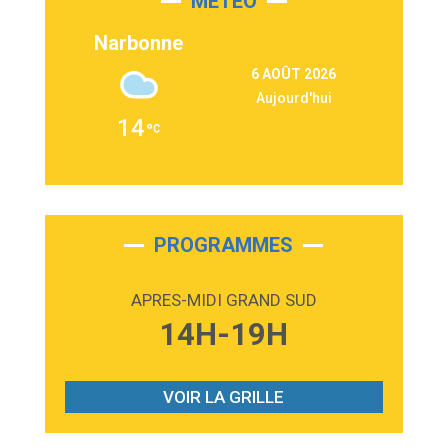
MÉTÉO
3:03
Second Chance
Lukas Graham
Narbonne
3:09
Repeat It
6 AOÛT 2026
Martin Garrix & Ed Sheeran
Aujourd'hui
2:36
Passenger
14
Alex Warren
3:40
Outta Sight
Tabi Yosha
2:28
On My Soul
Bruno Mars
PROGRAMMES
2:59
Love sensation
Madonna
APRES-MIDI GRAND SUD
3:59
Lost boys
14H-19H
Phoebe Bridgers
3:07
Look At My Life
Gracie Abrams
VOIR LA GRILLE
2:54
I Knew It, I Knew You
Taylor Swift