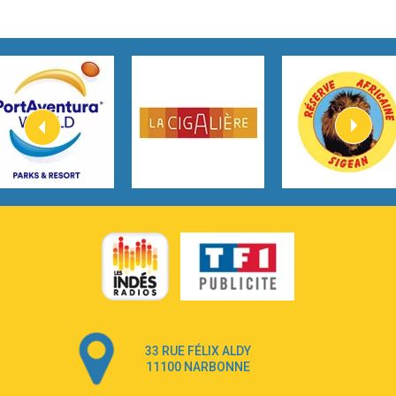
2:45
How It Was Before
Tom Gregory
3:40
Heaven On Your Mind
Kygo
2:57
Heart On Fire
Lovecats
3:14
Hate that i made you love me
Ariana Grande –
3:22
Go that high
Ray Dalton
2:58
Get Away
Pony Pony Run Run
3:26
From Down Here
Lola Young
33 RUE FÉLIX ALDY
4:33
Dancing on my own
11100 NARBONNE
Robyn