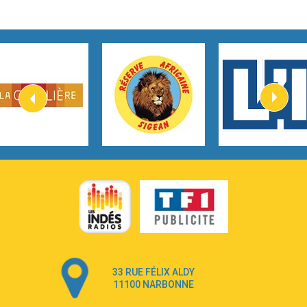
2:45
How It Was Before
Tom Gregory
3:40
Heaven On Your Mind
Kygo
2:57
Heart On Fire
Lovecats
3:14
Hate that i made you love me
Ariana Grande –
3:22
Go that high
Ray Dalton
2:58
Get Away
Pony Pony Run Run
3:26
From Down Here
Lola Young
33 RUE FÉLIX ALDY
4:33
Dancing on my own
11100 NARBONNE
Robyn