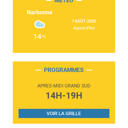
MÉTÉO
3:03
Second Chance
Lukas Graham
Narbonne
3:09
Repeat It
7 AOÛT 2026
Martin Garrix & Ed Sheeran
Aujourd'hui
2:36
Passenger
14
Alex Warren
3:40
Outta Sight
Tabi Yosha
2:28
On My Soul
Bruno Mars
PROGRAMMES
2:59
Love sensation
Madonna
APRES-MIDI GRAND SUD
3:59
Lost boys
14H-19H
Phoebe Bridgers
3:07
Look At My Life
Gracie Abrams
VOIR LA GRILLE
2:54
I Knew It, I Knew You
Taylor Swift