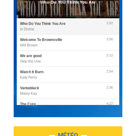
0:00
/
2:52
Who Do You Think You Are
2:52
Who Do You Think You Are
Iz Divine
2:56
Welcome To Brownsville
Will Brown
2:12
We are good
Skip the Use
2:54
Watch It Burn
Katy Perry
2:36
Vantablack
Maisy Kay
4:27
The Cure
Olivia Rodrigo
2:55
Sleepless in a Hotel Room
Luke Combs
MÉTÉO
3:03