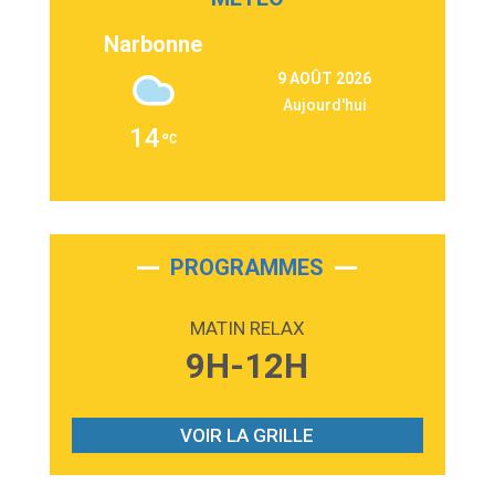
Second Chance
Lukas Graham
Narbonne
3:09
Repeat It
9 AOÛT 2026
Martin Garrix & Ed Sheeran
Aujourd'hui
2:36
Passenger
14
Alex Warren
3:40
Outta Sight
Tabi Yosha
2:28
On My Soul
Bruno Mars
PROGRAMMES
2:59
Love sensation
Madonna
MATIN RELAX
3:59
Lost boys
9H-12H
Phoebe Bridgers
3:07
Look At My Life
Gracie Abrams
VOIR LA GRILLE
2:54
I Knew It, I Knew You
Taylor Swift