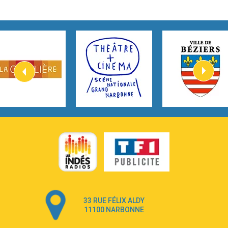
2:45
How It Was Before
Tom Gregory
3:40
Heaven On Your Mind
Kygo
2:57
Heart On Fire
Lovecats
3:14
Hate that i made you love me
Ariana Grande –
3:22
Go that high
Ray Dalton
2:58
Get Away
Pony Pony Run Run
3:26
From Down Here
Lola Young
33 RUE FÉLIX ALDY
4:33
Dancing on my own
11100 NARBONNE
Robyn