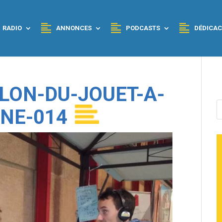
RADIO
ANNONCES
PODCASTS
DÉDICAC
ALON-DU-JOUET-A-
NE-014