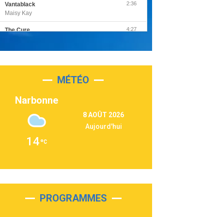
2:36
Vantablack
Maisy Kay
4:27
The Cure
Olivia Rodrigo
2:55
Sleepless in a Hotel Room
Luke Combs
MÉTÉO
3:03
Second Chance
Lukas Graham
Narbonne
3:09
Repeat It
8 AOÛT 2026
Martin Garrix & Ed Sheeran
Aujourd'hui
2:36
Passenger
14
Alex Warren
3:40
Outta Sight
Tabi Yosha
2:28
On My Soul
Bruno Mars
PROGRAMMES
2:59
Love sensation