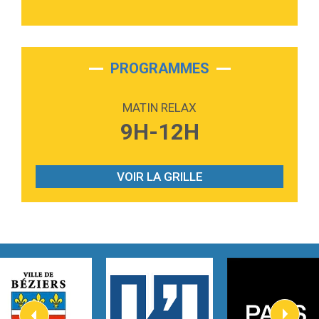
3:40
Outta Sight
Tabi Yosha
2:28
On My Soul
Bruno Mars
PROGRAMMES
2:59
Love sensation
Madonna
MATIN RELAX
3:59
Lost boys
9H-12H
Phoebe Bridgers
3:07
Look At My Life
Gracie Abrams
VOIR LA GRILLE
2:54
I Knew It, I Knew You
Taylor Swift
2:45
How It Was Before
Tom Gregory
3:40
Heaven On Your Mind
Kygo
2:57
Heart On Fire