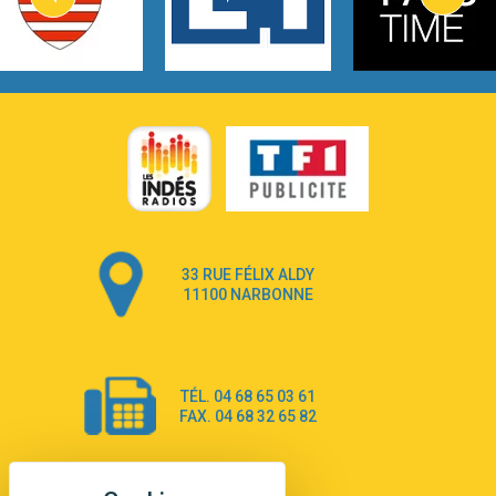
Lovecats
3:14
Hate that i made you love me
Ariana Grande –
3:22
Go that high
Ray Dalton
2:58
Get Away
Pony Pony Run Run
3:26
From Down Here
Lola Young
33 RUE FÉLIX ALDY
4:33
Dancing on my own
11100 NARBONNE
Robyn
3:39
Dai Dai
Shakira & Burna Boy
TÉL. 04 68 65 03 61
3:18
Black Prada Dress
FAX. 04 68 32 65 82
Ellie Goulding
2:55
A Sea of Ways and Lights
Jey Khemeya