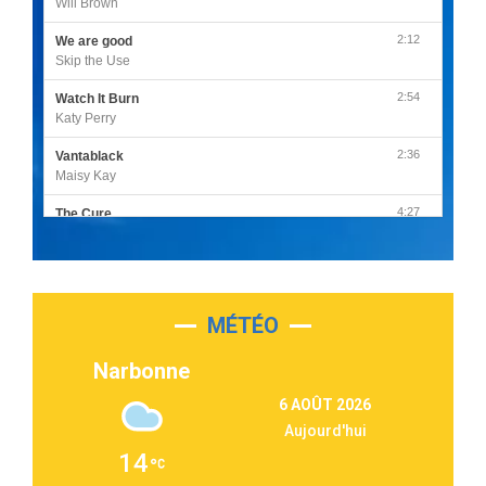
Will Brown
2:12
We are good
Skip the Use
2:54
Watch It Burn
Katy Perry
2:36
Vantablack
Maisy Kay
4:27
The Cure
Olivia Rodrigo
2:55
Sleepless in a Hotel Room
Luke Combs
MÉTÉO
3:03
Second Chance
Lukas Graham
Narbonne
3:09
Repeat It
6 AOÛT 2026
Martin Garrix & Ed Sheeran
Aujourd'hui
2:36
Passenger
14
Alex Warren