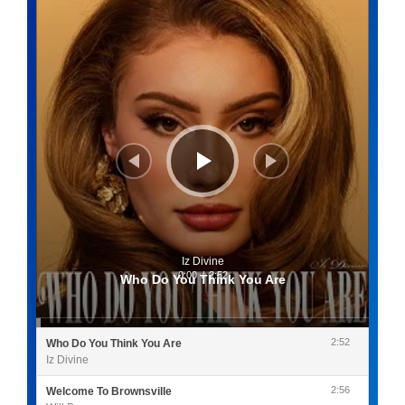
audio
Iz Divine
0:00
/
2:52
Who Do You Think You Are
2:52
Who Do You Think You Are
Iz Divine
2:56
Welcome To Brownsville