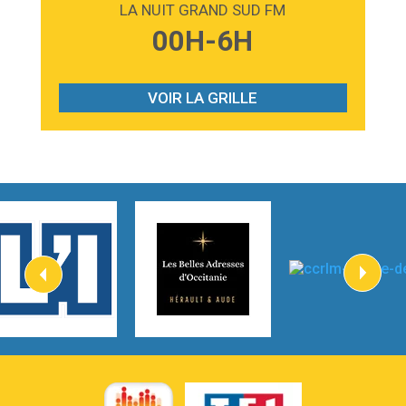
LA NUIT GRAND SUD FM
3:59
Lost boys
00H-6H
Phoebe Bridgers
3:07
Look At My Life
Gracie Abrams
VOIR LA GRILLE
2:54
I Knew It, I Knew You
Taylor Swift
2:45
How It Was Before
Tom Gregory
3:40
Heaven On Your Mind
Kygo
2:57
Heart On Fire
Lovecats
3:14
Hate that i made you love me
Ariana Grande –
3:22
Go that high
Ray Dalton