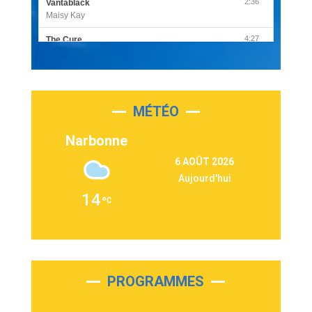
2:36
Vantablack
Maisy Kay
4:27
The Cure
Olivia Rodrigo
2:55
Sleepless in a Hotel Room
Luke Combs
MÉTÉO
3:03
Second Chance
Lukas Graham
Narbonne
3:09
Repeat It
6 AOÛT 2026
Martin Garrix & Ed Sheeran
Aujourd'hui
2:36
Passenger
14
Alex Warren
3:40
Outta Sight
Tabi Yosha
2:28
On My Soul
Bruno Mars
PROGRAMMES
2:59
Love sensation
Madonna