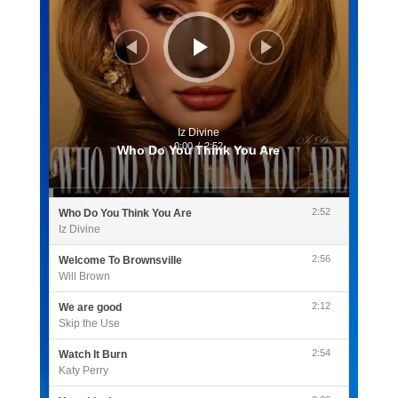
Iz Divine
0:00
/
2:52
Who Do You Think You Are
2:52
Who Do You Think You Are
Iz Divine
2:56
Welcome To Brownsville
Will Brown
2:12
We are good
Skip the Use
2:54
Watch It Burn
Katy Perry