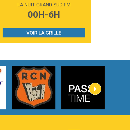
Madonna
LA NUIT GRAND SUD FM
3:59
Lost boys
00H-6H
Phoebe Bridgers
3:07
Look At My Life
Gracie Abrams
VOIR LA GRILLE
2:54
I Knew It, I Knew You
Taylor Swift
2:45
How It Was Before
Tom Gregory
3:40
Heaven On Your Mind
Kygo
2:57
Heart On Fire
Lovecats
3:14
Hate that i made you love me
Ariana Grande –
3:22
Go that high
Ray Dalton