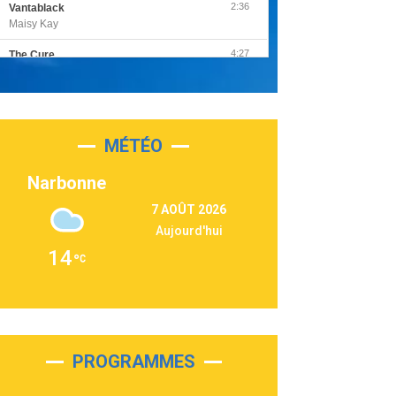
2:36
Vantablack
Maisy Kay
4:27
The Cure
Olivia Rodrigo
2:55
Sleepless in a Hotel Room
Luke Combs
MÉTÉO
3:03
Second Chance
Lukas Graham
Narbonne
3:09
Repeat It
7 AOÛT 2026
Martin Garrix & Ed Sheeran
Aujourd'hui
2:36
Passenger
14
Alex Warren
3:40
Outta Sight
Tabi Yosha
2:28
On My Soul
Bruno Mars
PROGRAMMES
2:59
Love sensation