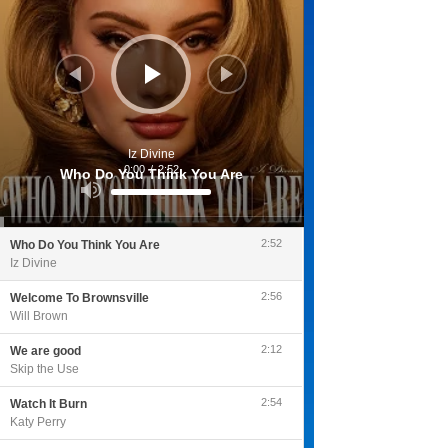
Iz Divine
0:00
/
2:52
Who Do You Think You Are
Utilisez
les
flèches
haut/bas
pour
2:52
Who Do You Think You Are
augmenter
ou
Iz Divine
diminuer
le
volume.
2:56
Welcome To Brownsville
Will Brown
2:12
We are good
Skip the Use
2:54
Watch It Burn
Katy Perry