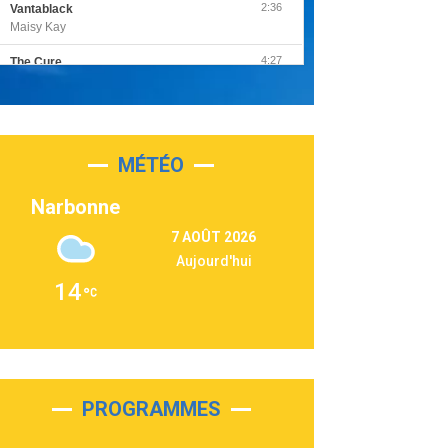
2:36
Vantablack
Maisy Kay
4:27
The Cure
Olivia Rodrigo
2:55
Sleepless in a Hotel Room
Luke Combs
MÉTÉO
3:03
Second Chance
Lukas Graham
Narbonne
3:09
Repeat It
7 AOÛT 2026
Martin Garrix & Ed Sheeran
Aujourd'hui
2:36
Passenger
14
Alex Warren
3:40
Outta Sight
Tabi Yosha
2:28
On My Soul
Bruno Mars
PROGRAMMES
2:59
Love sensation