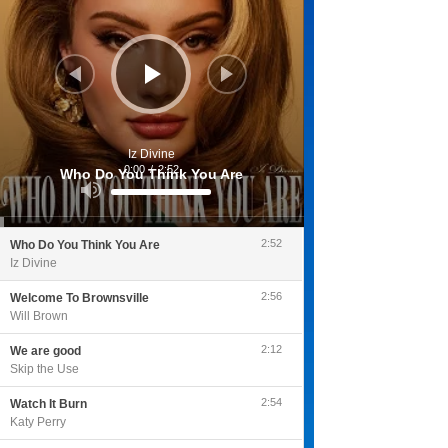
Iz Divine
0:00
/
2:52
Who Do You Think You Are
Utilisez
les
flèches
haut/bas
pour
2:52
Who Do You Think You Are
augmenter
ou
Iz Divine
diminuer
le
volume.
2:56
Welcome To Brownsville
Will Brown
2:12
We are good
Skip the Use
2:54
Watch It Burn
Katy Perry