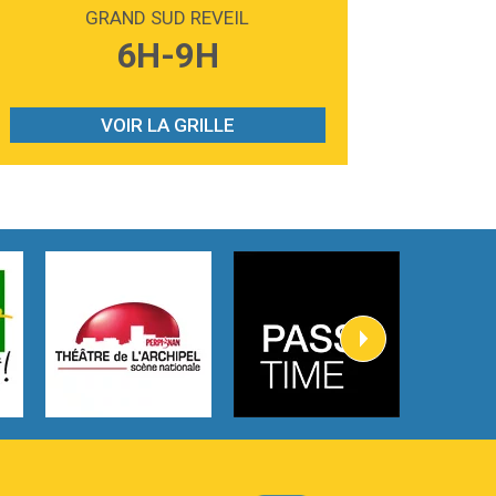
Madonna
GRAND SUD REVEIL
3:59
Lost boys
6H-9H
Phoebe Bridgers
3:07
Look At My Life
Gracie Abrams
VOIR LA GRILLE
2:54
I Knew It, I Knew You
Taylor Swift
2:45
How It Was Before
Tom Gregory
3:40
Heaven On Your Mind
Kygo
2:57
Heart On Fire
Lovecats
3:14
Hate that i made you love me
Ariana Grande –
3:22
Go that high
Ray Dalton