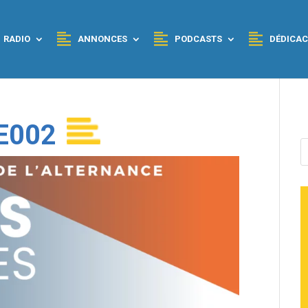
RADIO
ANNONCES
PODCASTS
DÉDICAC
E002