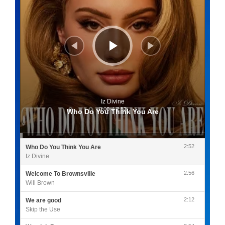
Iz Divine
0:00
/
2:52
Who Do You Think You Are
2:52
Who Do You Think You Are
Iz Divine
2:56
Welcome To Brownsville
Will Brown
2:12
We are good
Skip the Use