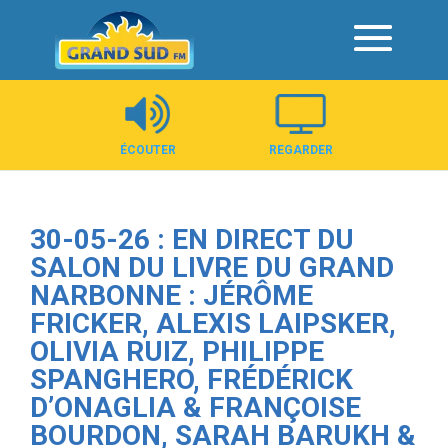
Panneau de gestion des cookies
ÉCOUTER
REGARDER
30-05-26 : EN DIRECT DU
SALON DU LIVRE DU GRAND
NARBONNE : JÉRÔME
FRICKER, ALEXIS LAIPSKER,
OLIVIA RUIZ, PHILIPPE
SPANGHERO, FRÉDÉRICK
D’ONAGLIA & FRANÇOISE
BOURDON, SARAH BARUKH &