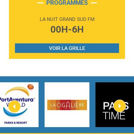
PROGRAMMES
2:59
Love sensation
Madonna
LA NUIT GRAND SUD FM
3:59
Lost boys
00H-6H
Phoebe Bridgers
3:07
Look At My Life
Gracie Abrams
VOIR LA GRILLE
2:54
I Knew It, I Knew You
Taylor Swift
2:45
How It Was Before
Tom Gregory
3:40
Heaven On Your Mind
Kygo
2:57
Heart On Fire
Lovecats
3:14
Hate that i made you love me
Ariana Grande –