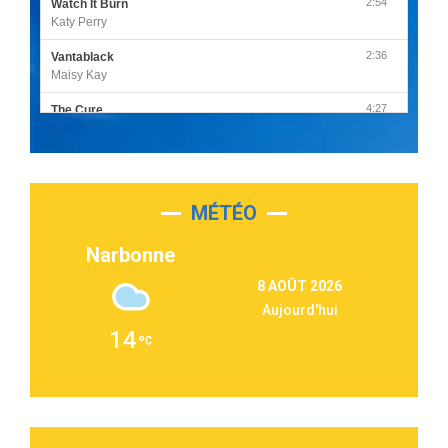
2:54
Watch It Burn
Katy Perry
2:36
Vantablack
Maisy Kay
4:27
The Cure
Olivia Rodrigo
2:55
Sleepless in a Hotel Room
Luke Combs
MÉTÉO
3:03
Second Chance
Lukas Graham
Narbonne
3:09
Repeat It
8 AOÛT 2026
Martin Garrix & Ed Sheeran
Aujourd'hui
2:36
Passenger
14
Alex Warren
3:40
Outta Sight
Tabi Yosha
2:28
On My Soul
Bruno Mars