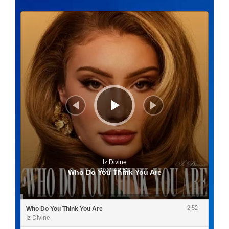
Lecteur
audio
Iz Divine
0:00
/
2:52
Who Do You Think You Are
2:52
Who Do You Think You Are
Iz Divine