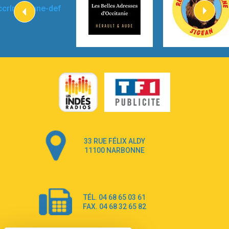
2:57
Heart On Fire
Lovecats
3:14
Hate that i made you love me
Ariana Grande –
3:22
Go that high
Ray Dalton
2:58
Get Away
Pony Pony Run Run
3:26
From Down Here
Lola Young
33 RUE FÉLIX ALDY
4:33
Dancing on my own
11100 NARBONNE
Robyn
3:39
Dai Dai
Shakira & Burna Boy
TÉL. 04 68 65 03 61
3:18
Black Prada Dress
FAX. 04 68 32 65 82
Ellie Goulding
2:55
A Sea of Ways and Lights