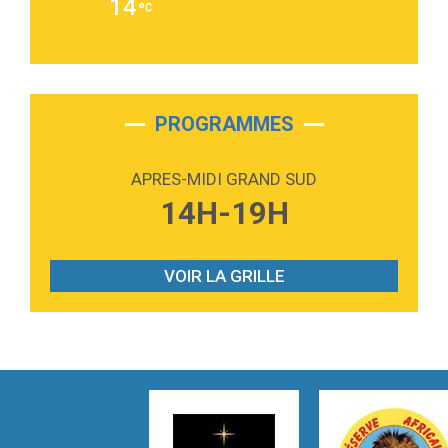
14
Alex Warren
3:40
Outta Sight
Tabi Yosha
2:28
On My Soul
Bruno Mars
PROGRAMMES
2:59
Love sensation
Madonna
APRES-MIDI GRAND SUD
3:59
Lost boys
14H-19H
Phoebe Bridgers
3:07
Look At My Life
Gracie Abrams
VOIR LA GRILLE
2:54
I Knew It, I Knew You
Taylor Swift
2:45
How It Was Before
Tom Gregory
3:40
Heaven On Your Mind
Kygo