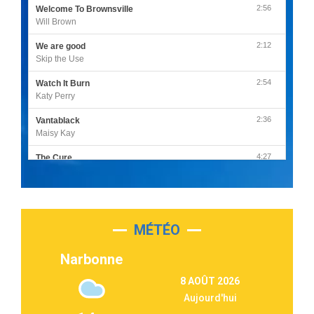
2:56
Welcome To Brownsville
Will Brown
2:12
We are good
Skip the Use
2:54
Watch It Burn
Katy Perry
2:36
Vantablack
Maisy Kay
4:27
The Cure
Olivia Rodrigo
2:55
Sleepless in a Hotel Room
Luke Combs
MÉTÉO
3:03
Second Chance
Lukas Graham
Narbonne
3:09
Repeat It
8 AOÛT 2026
Martin Garrix & Ed Sheeran
Aujourd'hui
2:36
Passenger