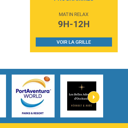
2:59
Love sensation
Madonna
MATIN RELAX
3:59
Lost boys
9H-12H
Phoebe Bridgers
3:07
Look At My Life
Gracie Abrams
VOIR LA GRILLE
2:54
I Knew It, I Knew You
Taylor Swift
2:45
How It Was Before
Tom Gregory
3:40
Heaven On Your Mind
Kygo
2:57
Heart On Fire
Lovecats
3:14
Hate that i made you love me
Ariana Grande –
3:22
Go that high