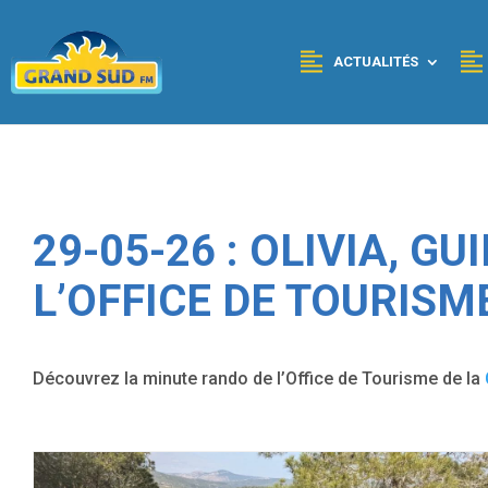
Panneau de gestion des cookies
Côte du Midi
: direction Portel des Corbières!!!
">
ACTUALITÉS
29-05-26 : OLIVIA, G
L’OFFICE DE TOURISM
Découvrez la minute rando de l’Office de Tourisme de la