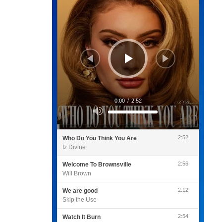
0:00
/
2:52
Utilisez
les
flèches
haut/bas
pour
2:52
Who Do You Think You Are
augmenter
ou
Iz Divine
diminuer
le
volume.
2:56
Welcome To Brownsville
Will Brown
2:12
We are good
Skip the Use
2:54
Watch It Burn