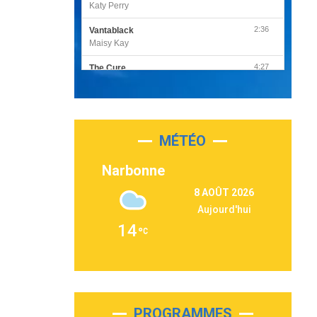
Katy Perry
2:36
Vantablack
Maisy Kay
4:27
The Cure
Olivia Rodrigo
2:55
Sleepless in a Hotel Room
Luke Combs
MÉTÉO
3:03
Second Chance
Lukas Graham
Narbonne
3:09
Repeat It
8 AOÛT 2026
Martin Garrix & Ed Sheeran
Aujourd'hui
2:36
Passenger
14
Alex Warren
3:40
Outta Sight
Tabi Yosha
2:28
On My Soul
Bruno Mars
PROGRAMMES