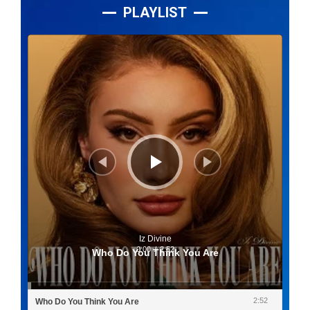
PLAYLIST
Lecteur
audio
Iz Divine
0:00
/
2:52
Who Do You Think You Are
2:52
Who Do You Think You Are