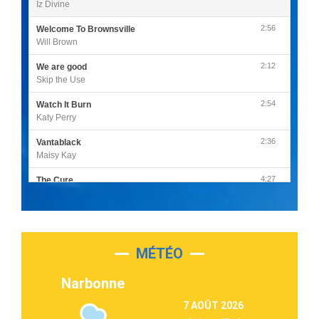
Iz Divine
2:56
Welcome To Brownsville
Will Brown
2:12
We are good
Skip the Use
2:54
Watch It Burn
Katy Perry
2:36
Vantablack
Maisy Kay
4:27
The Cure
Olivia Rodrigo
2:55
Sleepless in a Hotel Room
Luke Combs
MÉTÉO
3:03
Second Chance
Lukas Graham
Narbonne
3:09
Repeat It
7 AOÛT 2026
Martin Garrix & Ed Sheeran