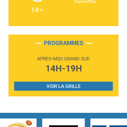
Aujourd'hui
2:36
Passenger
14
Alex Warren
3:40
Outta Sight
Tabi Yosha
2:28
On My Soul
Bruno Mars
PROGRAMMES
2:59
Love sensation
Madonna
APRES-MIDI GRAND SUD
3:59
Lost boys
14H-19H
Phoebe Bridgers
3:07
Look At My Life
Gracie Abrams
VOIR LA GRILLE
2:54
I Knew It, I Knew You
Taylor Swift
2:45
How It Was Before
Tom Gregory
3:40
Heaven On Your Mind