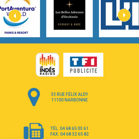
Kygo
2:57
Heart On Fire
Lovecats
3:14
Hate that i made you love me
Ariana Grande –
3:22
Go that high
Ray Dalton
2:58
Get Away
Pony Pony Run Run
3:26
From Down Here
Lola Young
33 RUE FÉLIX ALDY
4:33
Dancing on my own
11100 NARBONNE
Robyn
3:39
Dai Dai
Shakira & Burna Boy
TÉL. 04 68 65 03 61
3:18
Black Prada Dress
FAX. 04 68 32 65 82
Ellie Goulding