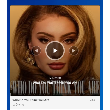
Lecteur
audio
Iz Divine
0:00
/
2:52
Who Do You Think You Are
2:52
Who Do You Think You Are
Iz Divine