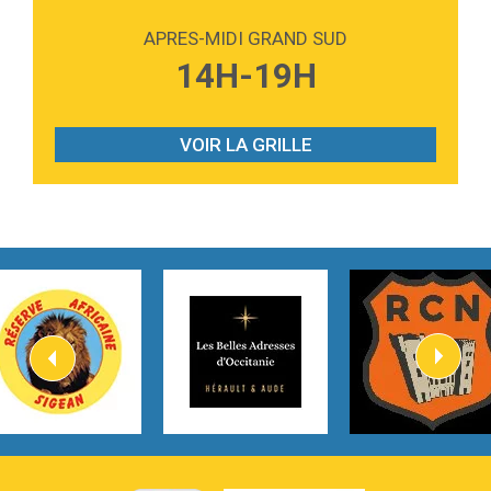
Alex Warren
APRES-MIDI GRAND SUD
3:40
Outta Sight
14H-19H
Tabi Yosha
2:28
On My Soul
Bruno Mars
VOIR LA GRILLE
2:59
Love sensation
Madonna
3:59
Lost boys
Phoebe Bridgers
3:07
Look At My Life
Gracie Abrams
2:54
I Knew It, I Knew You
Taylor Swift
2:45
How It Was Before
Tom Gregory
3:40
Heaven On Your Mind
Kygo