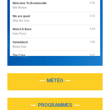
2:56
Welcome To Brownsville
Will Brown
2:12
We are good
Skip the Use
2:54
Watch It Burn
Katy Perry
2:36
Vantablack
Maisy Kay
4:27
The Cure
Olivia Rodrigo
2:55
Sleepless in a Hotel Room
Luke Combs
MÉTÉO
3:03
Second Chance
Lukas Graham
3:09
Repeat It
Martin Garrix & Ed Sheeran
PROGRAMMES
2:36
Passenger