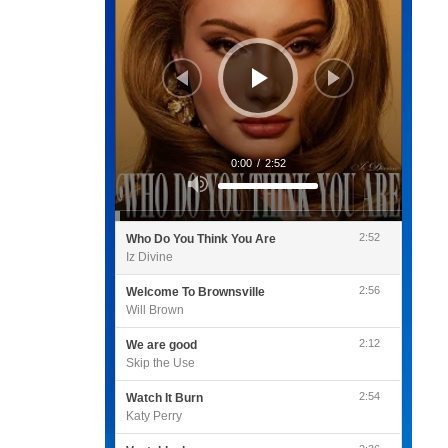
0:00
/
2:52
Utilisez
les
flèches
haut/bas
pour
2:52
Who Do You Think You Are
augmenter
ou
Iz Divine
diminuer
le
volume.
2:56
Welcome To Brownsville
Will Brown
2:12
We are good
Skip the Use
2:54
Watch It Burn
Katy Perry