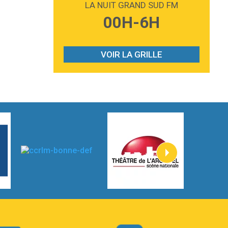
LA NUIT GRAND SUD FM
3:59
Lost boys
00H-6H
Phoebe Bridgers
3:07
Look At My Life
Gracie Abrams
VOIR LA GRILLE
2:54
I Knew It, I Knew You
Taylor Swift
2:45
How It Was Before
Tom Gregory
3:40
Heaven On Your Mind
Kygo
2:57
Heart On Fire
Lovecats
3:14
Hate that i made you love me
Ariana Grande –
3:22
Go that high
Ray Dalton