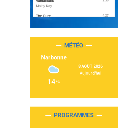
2:36
Vantablack
Maisy Kay
4:27
The Cure
Olivia Rodrigo
2:55
Sleepless in a Hotel Room
Luke Combs
MÉTÉO
3:03
Second Chance
Lukas Graham
Narbonne
3:09
Repeat It
8 AOÛT 2026
Martin Garrix & Ed Sheeran
Aujourd'hui
2:36
Passenger
14
Alex Warren
3:40
Outta Sight
Tabi Yosha
2:28
On My Soul
Bruno Mars
PROGRAMMES
2:59
Love sensation
Madonna