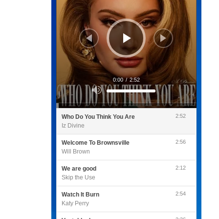
0:00
/
2:52
Utilisez
les
flèches
haut/bas
pour
2:52
Who Do You Think You Are
augmenter
ou
Iz Divine
diminuer
le
volume.
2:56
Welcome To Brownsville
Will Brown
2:12
We are good
Skip the Use
2:54
Watch It Burn
Katy Perry