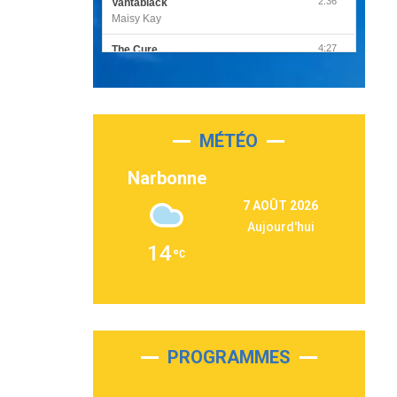
2:36
Vantablack
Maisy Kay
4:27
The Cure
Olivia Rodrigo
2:55
Sleepless in a Hotel Room
Luke Combs
MÉTÉO
3:03
Second Chance
Lukas Graham
Narbonne
3:09
Repeat It
7 AOÛT 2026
Martin Garrix & Ed Sheeran
Aujourd'hui
2:36
Passenger
14
Alex Warren
3:40
Outta Sight
Tabi Yosha
2:28
On My Soul
Bruno Mars
PROGRAMMES
2:59
Love sensation
Madonna