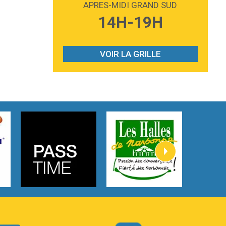
APRES-MIDI GRAND SUD
3:59
Lost boys
14H-19H
Phoebe Bridgers
3:07
Look At My Life
Gracie Abrams
VOIR LA GRILLE
2:54
I Knew It, I Knew You
Taylor Swift
2:45
How It Was Before
Tom Gregory
3:40
Heaven On Your Mind
Kygo
2:57
Heart On Fire
Lovecats
3:14
Hate that i made you love me
Ariana Grande –
3:22
Go that high
Ray Dalton