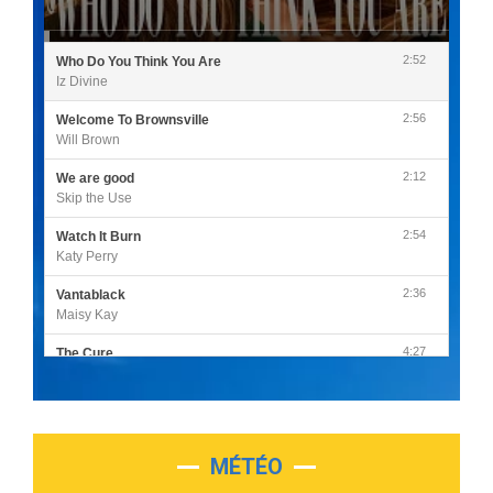
2:52
Who Do You Think You Are
Iz Divine
2:56
Welcome To Brownsville
Will Brown
2:12
We are good
Skip the Use
2:54
Watch It Burn
Katy Perry
2:36
Vantablack
Maisy Kay
4:27
The Cure
Olivia Rodrigo
2:55
Sleepless in a Hotel Room
Luke Combs
MÉTÉO
3:03
Second Chance
Lukas Graham