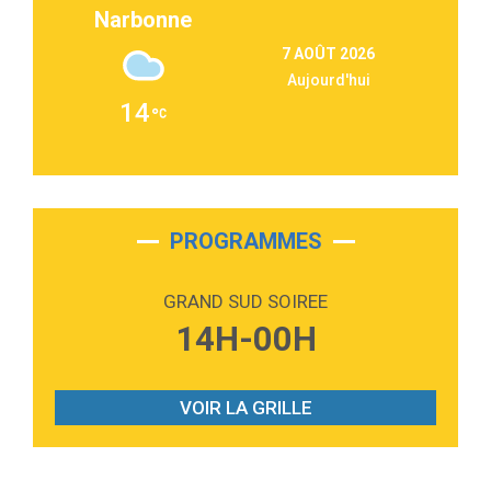
Narbonne
3:09
Repeat It
7 AOÛT 2026
Martin Garrix & Ed Sheeran
Aujourd'hui
2:36
Passenger
14
Alex Warren
3:40
Outta Sight
Tabi Yosha
2:28
On My Soul
Bruno Mars
PROGRAMMES
2:59
Love sensation
Madonna
GRAND SUD SOIREE
3:59
Lost boys
14H-00H
Phoebe Bridgers
3:07
Look At My Life
Gracie Abrams
VOIR LA GRILLE
2:54
I Knew It, I Knew You
Taylor Swift