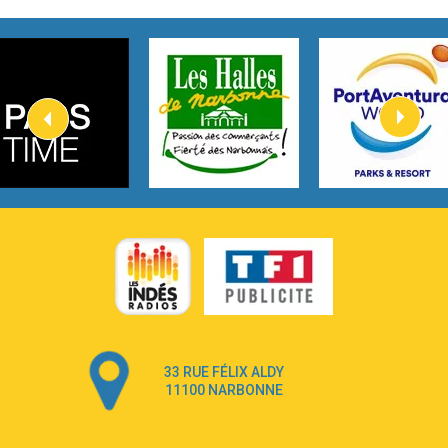
2:45
How It Was Before
Tom Gregory
3:40
Heaven On Your Mind
Kygo
2:57
Heart On Fire
Lovecats
3:14
Hate that i made you love me
Ariana Grande –
3:22
Go that high
Ray Dalton
2:58
Get Away
Pony Pony Run Run
3:26
From Down Here
Lola Young
33 RUE FÉLIX ALDY
4:33
Dancing on my own
11100 NARBONNE
Robyn
3:39
Dai Dai