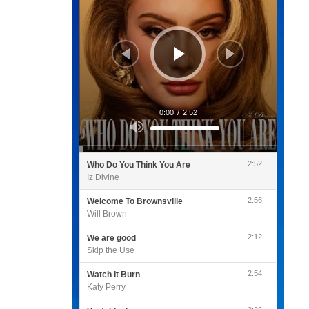
0:00
/
2:52
Utilisez
les
flèches
haut/bas
pour
2:52
Who Do You Think You Are
augmenter
ou
Iz Divine
diminuer
le
volume.
2:56
Welcome To Brownsville
Will Brown
2:12
We are good
Skip the Use
2:54
Watch It Burn
Katy Perry