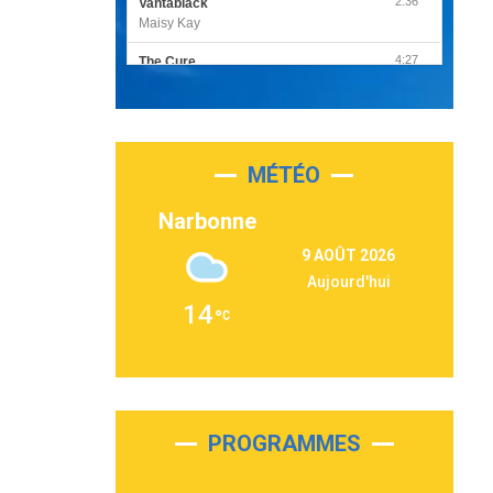
2:36
Vantablack
Maisy Kay
4:27
The Cure
Olivia Rodrigo
2:55
Sleepless in a Hotel Room
Luke Combs
MÉTÉO
3:03
Second Chance
Lukas Graham
Narbonne
3:09
Repeat It
9 AOÛT 2026
Martin Garrix & Ed Sheeran
Aujourd'hui
2:36
Passenger
14
Alex Warren
3:40
Outta Sight
Tabi Yosha
2:28
On My Soul
Bruno Mars
PROGRAMMES
2:59
Love sensation
Madonna