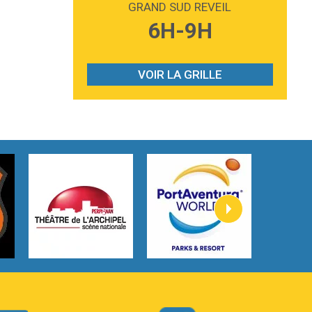
GRAND SUD REVEIL
3:59
Lost boys
6H-9H
Phoebe Bridgers
3:07
Look At My Life
Gracie Abrams
VOIR LA GRILLE
2:54
I Knew It, I Knew You
Taylor Swift
2:45
How It Was Before
Tom Gregory
3:40
Heaven On Your Mind
Kygo
2:57
Heart On Fire
Lovecats
3:14
Hate that i made you love me
Ariana Grande –
3:22
Go that high
Ray Dalton