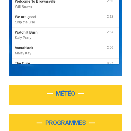
2:56
Welcome To Brownsville
Will Brown
2:12
We are good
Skip the Use
2:54
Watch It Burn
Katy Perry
2:36
Vantablack
Maisy Kay
4:27
The Cure
Olivia Rodrigo
2:55
Sleepless in a Hotel Room
Luke Combs
MÉTÉO
3:03
Second Chance
Lukas Graham
3:09
Repeat It
Martin Garrix & Ed Sheeran
PROGRAMMES
2:36
Passenger
Alex Warren