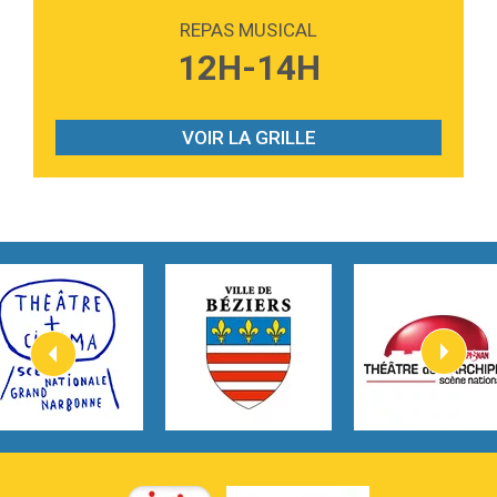
REPAS MUSICAL
3:40
Outta Sight
12H-14H
Tabi Yosha
2:28
On My Soul
Bruno Mars
VOIR LA GRILLE
2:59
Love sensation
Madonna
3:59
Lost boys
Phoebe Bridgers
3:07
Look At My Life
Gracie Abrams
2:54
I Knew It, I Knew You
Taylor Swift
2:45
How It Was Before
Tom Gregory
3:40
Heaven On Your Mind
Kygo