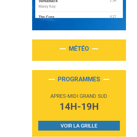
2:36
Vantablack
Maisy Kay
4:27
The Cure
Olivia Rodrigo
2:55
Sleepless in a Hotel Room
Luke Combs
MÉTÉO
3:03
Second Chance
Lukas Graham
3:09
Repeat It
Martin Garrix & Ed Sheeran
PROGRAMMES
2:36
Passenger
Alex Warren
APRES-MIDI GRAND SUD
3:40
Outta Sight
14H-19H
Tabi Yosha
2:28
On My Soul
Bruno Mars
VOIR LA GRILLE
2:59
Love sensation
Madonna