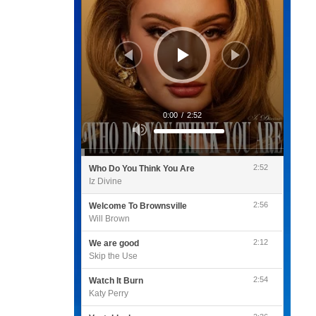
0:00
/
2:52
Utilisez
les
flèches
haut/bas
pour
2:52
Who Do You Think You Are
augmenter
ou
Iz Divine
diminuer
le
volume.
2:56
Welcome To Brownsville
Will Brown
2:12
We are good
Skip the Use
2:54
Watch It Burn
Katy Perry