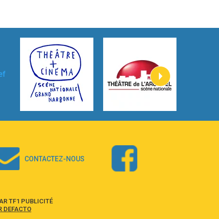
3:59
Lost boys
Phoebe Bridgers
3:07
Look At My Life
Gracie Abrams
2:54
I Knew It, I Knew You
Taylor Swift
2:45
How It Was Before
Tom Gregory
3:40
Heaven On Your Mind
Kygo
2:57
Heart On Fire
Lovecats
CONTACTEZ-NOUS
3:14
Hate that i made you love me
Ariana Grande –
3:22
Go that high
R TF1 PUBLICITÉ
Ray Dalton
R DEFACTO