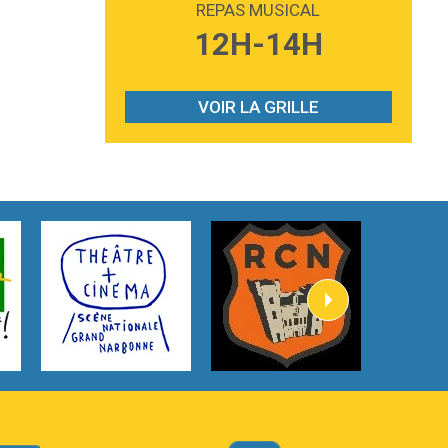
REPAS MUSICAL
3:59
Lost boys
12H-14H
Phoebe Bridgers
3:07
Look At My Life
Gracie Abrams
VOIR LA GRILLE
2:54
I Knew It, I Knew You
Taylor Swift
2:45
How It Was Before
Tom Gregory
3:40
Heaven On Your Mind
Kygo
2:57
Heart On Fire
Lovecats
3:14
Hate that i made you love me
Ariana Grande –
3:22
Go that high
Ray Dalton