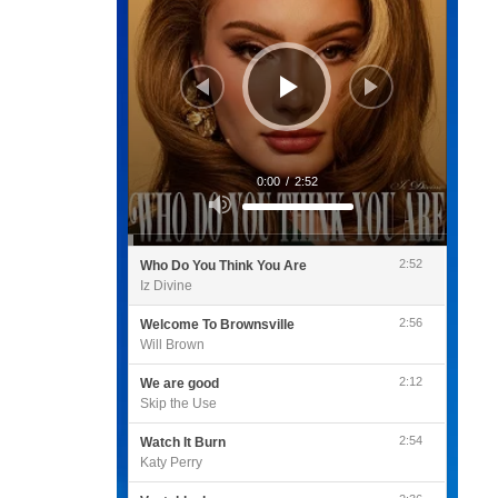
0:00
/
2:52
Utilisez
les
flèches
haut/bas
pour
2:52
Who Do You Think You Are
augmenter
ou
Iz Divine
diminuer
le
volume.
2:56
Welcome To Brownsville
Will Brown
2:12
We are good
Skip the Use
2:54
Watch It Burn
Katy Perry