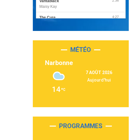
2:36
Vantablack
Maisy Kay
4:27
The Cure
Olivia Rodrigo
2:55
Sleepless in a Hotel Room
Luke Combs
MÉTÉO
3:03
Second Chance
Lukas Graham
Narbonne
3:09
Repeat It
7 AOÛT 2026
Martin Garrix & Ed Sheeran
Aujourd'hui
2:36
Passenger
14
Alex Warren
3:40
Outta Sight
Tabi Yosha
2:28
On My Soul
Bruno Mars
PROGRAMMES
2:59
Love sensation
Madonna