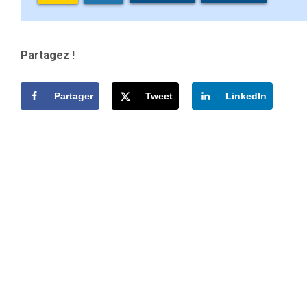
Partagez !
Partager
Tweet
LinkedIn