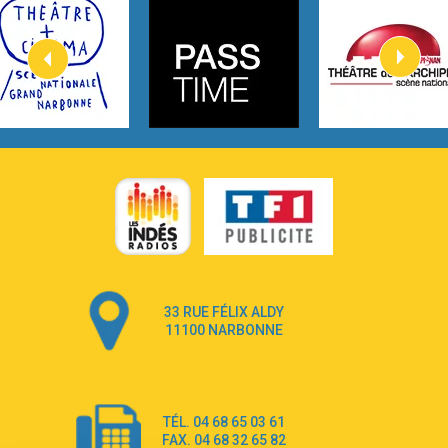
Heaven On Your Mind
Kygo
2:57
Heart On Fire
Lovecats
3:14
Hate that i made you love me
Ariana Grande –
3:22
Go that high
Ray Dalton
2:58
Get Away
Pony Pony Run Run
3:26
From Down Here
Lola Young
33 RUE FÉLIX ALDY
4:33
Dancing on my own
11100 NARBONNE
Robyn
3:39
Dai Dai
Shakira & Burna Boy
TÉL. 04 68 65 03 61
3:18
Black Prada Dress
FAX. 04 68 32 65 82
Ellie Goulding