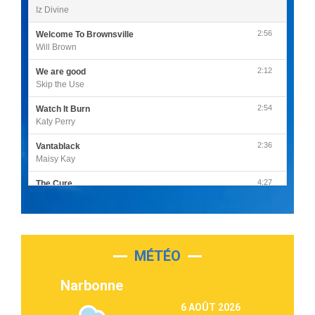
Iz Divine
2:56
Welcome To Brownsville
Will Brown
2:12
We are good
Skip the Use
2:54
Watch It Burn
Katy Perry
2:36
Vantablack
Maisy Kay
4:27
The Cure
Olivia Rodrigo
2:55
Sleepless in a Hotel Room
Luke Combs
MÉTÉO
3:03
Second Chance
Lukas Graham
Narbonne
3:09
Repeat It
6 AOÛT 2026
Martin Garrix & Ed Sheeran