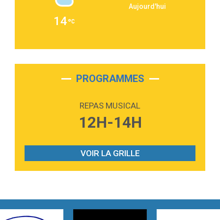
Aujourd'hui
2:36
Passenger
14
Alex Warren
3:40
Outta Sight
Tabi Yosha
2:28
On My Soul
Bruno Mars
PROGRAMMES
2:59
Love sensation
Madonna
REPAS MUSICAL
3:59
Lost boys
12H-14H
Phoebe Bridgers
3:07
Look At My Life
Gracie Abrams
VOIR LA GRILLE
2:54
I Knew It, I Knew You
Taylor Swift
2:45
How It Was Before
Tom Gregory
3:40