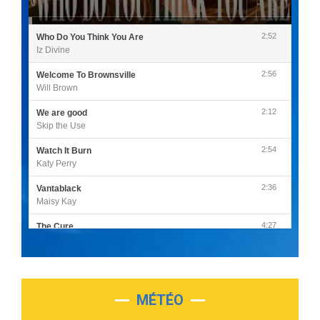
2:52
Who Do You Think You Are
Iz Divine
2:56
Welcome To Brownsville
Will Brown
2:12
We are good
Skip the Use
2:54
Watch It Burn
Katy Perry
2:36
Vantablack
Maisy Kay
4:27
The Cure
Olivia Rodrigo
2:55
Sleepless in a Hotel Room
Luke Combs
MÉTÉO
3:03
Second Chance
Lukas Graham