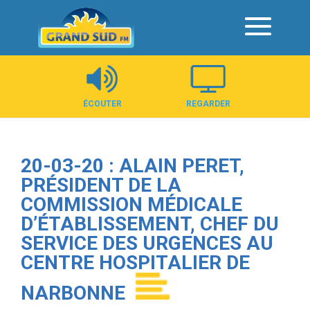
Panneau de gestion des cookies
ÉCOUTER
REGARDER
20-03-20 : ALAIN PERET,
PRÉSIDENT DE LA
COMMISSION MÉDICALE
D’ÉTABLISSEMENT, CHEF DU
SERVICE DES URGENCES AU
CENTRE HOSPITALIER DE
NARBONNE