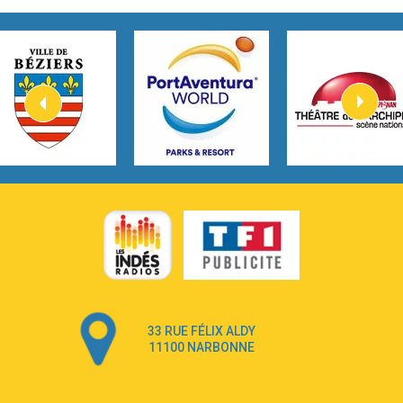
2:45
How It Was Before
Tom Gregory
3:40
Heaven On Your Mind
Kygo
2:57
Heart On Fire
Lovecats
3:14
Hate that i made you love me
Ariana Grande –
3:22
Go that high
Ray Dalton
2:58
Get Away
Pony Pony Run Run
3:26
From Down Here
Lola Young
33 RUE FÉLIX ALDY
4:33
Dancing on my own
11100 NARBONNE
Robyn
3:39
Dai Dai
Shakira & Burna Boy