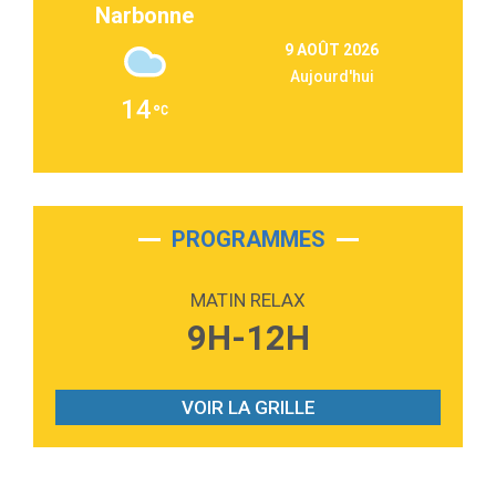
Narbonne
3:09
Repeat It
9 AOÛT 2026
Martin Garrix & Ed Sheeran
Aujourd'hui
2:36
Passenger
14
Alex Warren
3:40
Outta Sight
Tabi Yosha
2:28
On My Soul
Bruno Mars
PROGRAMMES
2:59
Love sensation
Madonna
MATIN RELAX
3:59
Lost boys
9H-12H
Phoebe Bridgers
3:07
Look At My Life
Gracie Abrams
VOIR LA GRILLE
2:54
I Knew It, I Knew You
Taylor Swift