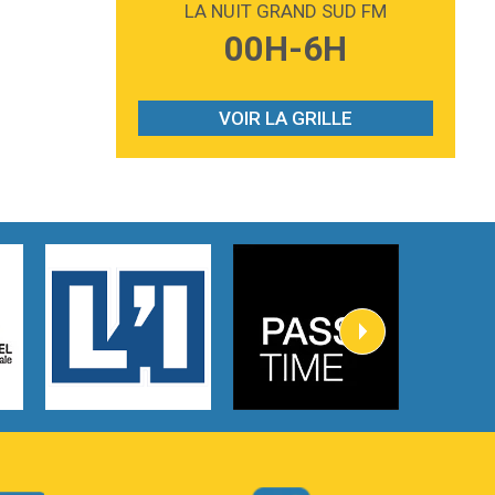
LA NUIT GRAND SUD FM
3:59
Lost boys
00H-6H
Phoebe Bridgers
3:07
Look At My Life
Gracie Abrams
VOIR LA GRILLE
2:54
I Knew It, I Knew You
Taylor Swift
2:45
How It Was Before
Tom Gregory
3:40
Heaven On Your Mind
Kygo
2:57
Heart On Fire
Lovecats
3:14
Hate that i made you love me
Ariana Grande –
3:22
Go that high
Ray Dalton