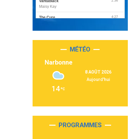
2:36
Vantablack
Maisy Kay
4:27
The Cure
Olivia Rodrigo
2:55
Sleepless in a Hotel Room
Luke Combs
MÉTÉO
3:03
Second Chance
Lukas Graham
Narbonne
3:09
Repeat It
8 AOÛT 2026
Martin Garrix & Ed Sheeran
Aujourd'hui
2:36
Passenger
14
Alex Warren
3:40
Outta Sight
Tabi Yosha
2:28
On My Soul
Bruno Mars
PROGRAMMES
2:59
Love sensation
Madonna