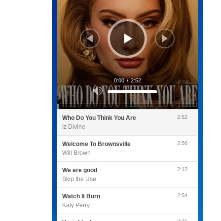
0:00
/
2:52
Utilisez
les
flèches
haut/bas
pour
2:52
Who Do You Think You Are
augmenter
ou
Iz Divine
diminuer
le
volume.
2:56
Welcome To Brownsville
Will Brown
2:12
We are good
Skip the Use
2:54
Watch It Burn
Katy Perry