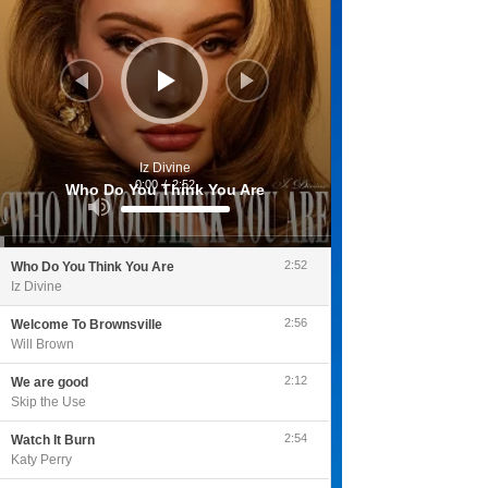
Iz Divine
0:00
/
2:52
Who Do You Think You Are
Utilisez
les
flèches
haut/bas
pour
2:52
Who Do You Think You Are
augmenter
ou
Iz Divine
diminuer
le
volume.
2:56
Welcome To Brownsville
Will Brown
2:12
We are good
Skip the Use
2:54
Watch It Burn
Katy Perry