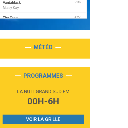
2:36
Vantablack
Maisy Kay
4:27
The Cure
Olivia Rodrigo
2:55
Sleepless in a Hotel Room
Luke Combs
MÉTÉO
3:03
Second Chance
Lukas Graham
3:09
Repeat It
Martin Garrix & Ed Sheeran
PROGRAMMES
2:36
Passenger
Alex Warren
LA NUIT GRAND SUD FM
3:40
Outta Sight
00H-6H
Tabi Yosha
2:28
On My Soul
Bruno Mars
VOIR LA GRILLE
2:59
Love sensation