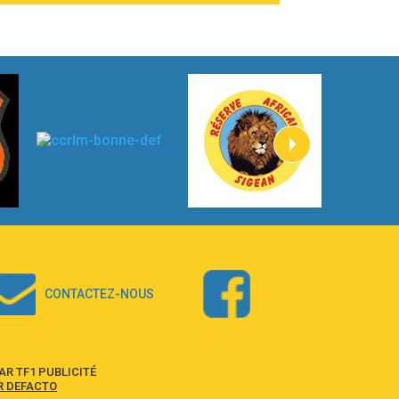
Madonna
3:59
Lost boys
Phoebe Bridgers
3:07
Look At My Life
Gracie Abrams
2:54
I Knew It, I Knew You
Taylor Swift
2:45
How It Was Before
Tom Gregory
3:40
Heaven On Your Mind
Kygo
2:57
Heart On Fire
Lovecats
CONTACTEZ-NOUS
3:14
Hate that i made you love me
Ariana Grande –
3:22
Go that high
R TF1 PUBLICITÉ
Ray Dalton
R DEFACTO