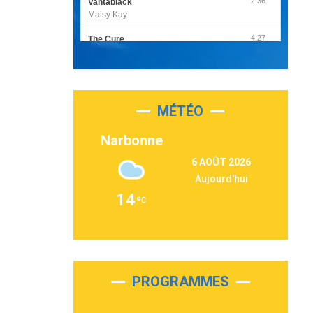
2:36
Vantablack
Maisy Kay
4:27
The Cure
Olivia Rodrigo
2:55
Sleepless in a Hotel Room
Luke Combs
MÉTÉO
3:03
Second Chance
Lukas Graham
Narbonne
3:09
Repeat It
6 AOÛT 2026
Martin Garrix & Ed Sheeran
Aujourd'hui
2:36
Passenger
14
Alex Warren
3:40
Outta Sight
Tabi Yosha
2:28
On My Soul
Bruno Mars
PROGRAMMES
2:59
Love sensation
Madonna