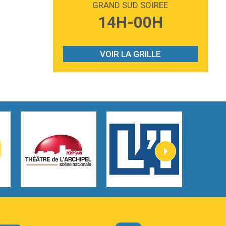
GRAND SUD SOIREE
3:59
Lost boys
14H-00H
Phoebe Bridgers
3:07
Look At My Life
Gracie Abrams
VOIR LA GRILLE
2:54
I Knew It, I Knew You
Taylor Swift
2:45
How It Was Before
Tom Gregory
3:40
Heaven On Your Mind
Kygo
2:57
Heart On Fire
Lovecats
3:14
Hate that i made you love me
Ariana Grande –
3:22
Go that high
Ray Dalton