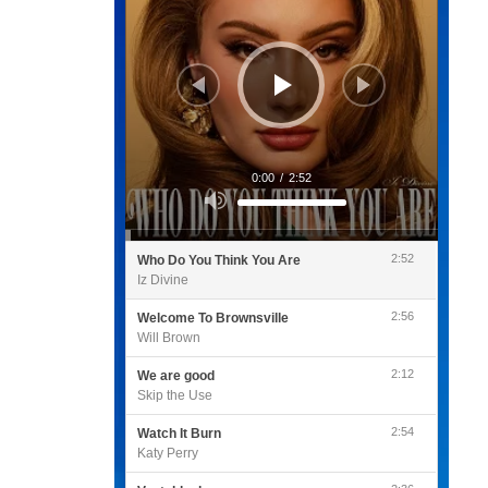
0:00
/
2:52
Utilisez
les
flèches
haut/bas
pour
2:52
Who Do You Think You Are
augmenter
ou
Iz Divine
diminuer
le
volume.
2:56
Welcome To Brownsville
Will Brown
2:12
We are good
Skip the Use
2:54
Watch It Burn
Katy Perry