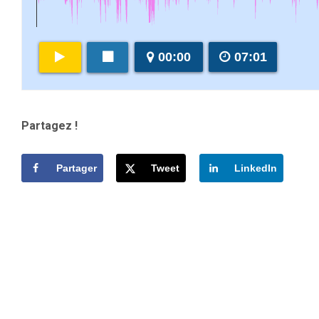
00:00
07:01
Partagez !
Partager
Tweet
LinkedIn