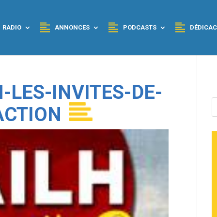
RADIO
ANNONCES
PODCASTS
DÉDICAC
-LES-INVITES-DE-
ACTION