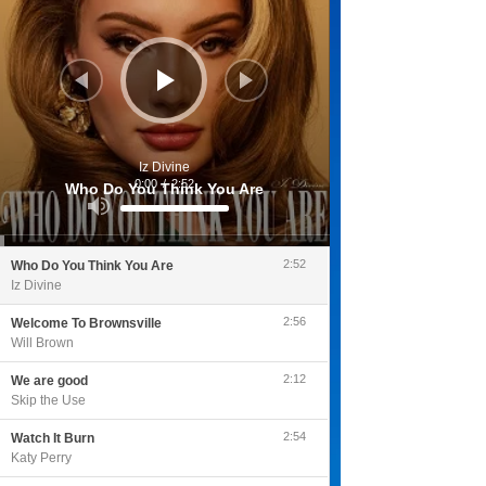
Iz Divine
0:00
/
2:52
Who Do You Think You Are
Utilisez
les
flèches
haut/bas
pour
2:52
Who Do You Think You Are
augmenter
ou
Iz Divine
diminuer
le
volume.
2:56
Welcome To Brownsville
Will Brown
2:12
We are good
Skip the Use
2:54
Watch It Burn
Katy Perry