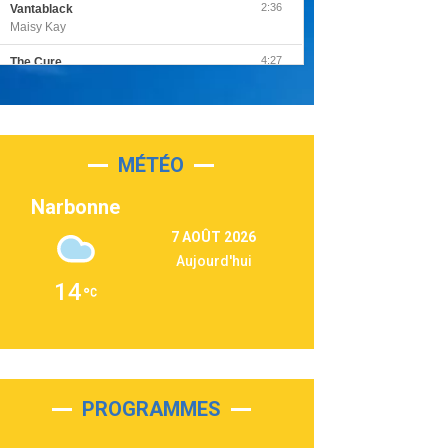
2:36
Vantablack
Maisy Kay
4:27
The Cure
Olivia Rodrigo
2:55
Sleepless in a Hotel Room
Luke Combs
MÉTÉO
3:03
Second Chance
Lukas Graham
Narbonne
3:09
Repeat It
7 AOÛT 2026
Martin Garrix & Ed Sheeran
Aujourd'hui
2:36
Passenger
14
Alex Warren
3:40
Outta Sight
Tabi Yosha
2:28
On My Soul
Bruno Mars
PROGRAMMES
2:59
Love sensation