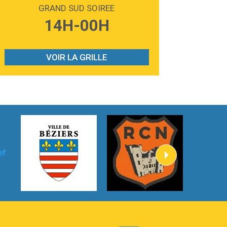
Madonna
GRAND SUD SOIREE
3:59
Lost boys
14H-00H
Phoebe Bridgers
3:07
Look At My Life
Gracie Abrams
VOIR LA GRILLE
2:54
I Knew It, I Knew You
Taylor Swift
2:45
How It Was Before
Tom Gregory
3:40
Heaven On Your Mind
Kygo
2:57
Heart On Fire
Lovecats
3:14
Hate that i made you love me
Ariana Grande –
3:22
Go that high
Ray Dalton