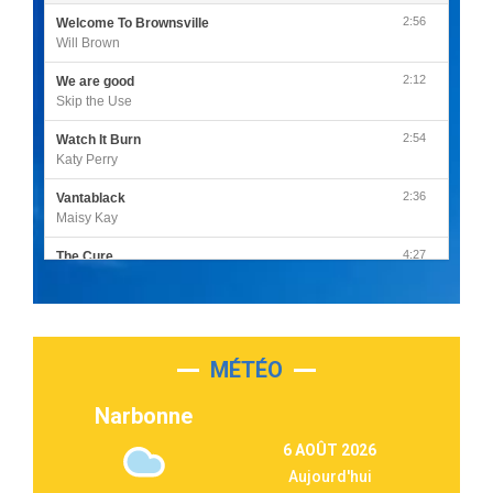
2:56
Welcome To Brownsville
Will Brown
2:12
We are good
Skip the Use
2:54
Watch It Burn
Katy Perry
2:36
Vantablack
Maisy Kay
4:27
The Cure
Olivia Rodrigo
2:55
Sleepless in a Hotel Room
Luke Combs
MÉTÉO
3:03
Second Chance
Lukas Graham
Narbonne
3:09
Repeat It
6 AOÛT 2026
Martin Garrix & Ed Sheeran
Aujourd'hui
2:36
Passenger