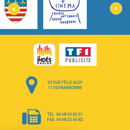
2:57
Heart On Fire
Lovecats
3:14
Hate that i made you love me
Ariana Grande –
3:22
Go that high
Ray Dalton
2:58
Get Away
Pony Pony Run Run
3:26
From Down Here
Lola Young
33 RUE FÉLIX ALDY
4:33
Dancing on my own
11100 NARBONNE
Robyn
3:39
Dai Dai
Shakira & Burna Boy
TÉL. 04 68 65 03 61
3:18
Black Prada Dress
FAX. 04 68 32 65 82
Ellie Goulding