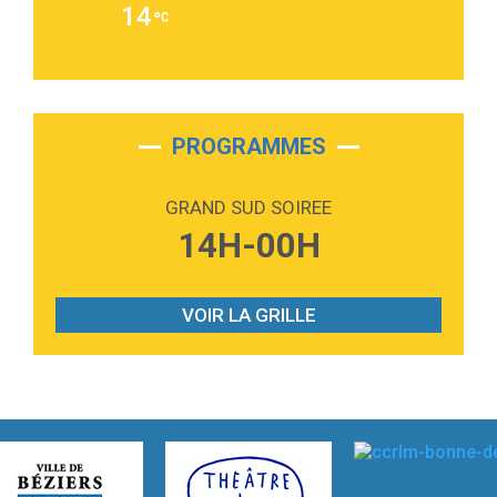
14
Alex Warren
3:40
Outta Sight
Tabi Yosha
2:28
On My Soul
Bruno Mars
PROGRAMMES
2:59
Love sensation
Madonna
GRAND SUD SOIREE
3:59
Lost boys
14H-00H
Phoebe Bridgers
3:07
Look At My Life
Gracie Abrams
VOIR LA GRILLE
2:54
I Knew It, I Knew You
Taylor Swift
2:45
How It Was Before
Tom Gregory
3:40
Heaven On Your Mind
Kygo