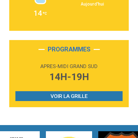
Aujourd'hui
2:36
Passenger
14
Alex Warren
3:40
Outta Sight
Tabi Yosha
2:28
On My Soul
Bruno Mars
PROGRAMMES
2:59
Love sensation
Madonna
APRES-MIDI GRAND SUD
3:59
Lost boys
14H-19H
Phoebe Bridgers
3:07
Look At My Life
Gracie Abrams
VOIR LA GRILLE
2:54
I Knew It, I Knew You
Taylor Swift
2:45
How It Was Before
Tom Gregory
3:40