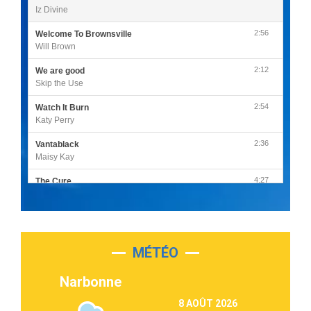
Iz Divine
2:56
Welcome To Brownsville
Will Brown
2:12
We are good
Skip the Use
2:54
Watch It Burn
Katy Perry
2:36
Vantablack
Maisy Kay
4:27
The Cure
Olivia Rodrigo
2:55
Sleepless in a Hotel Room
Luke Combs
MÉTÉO
3:03
Second Chance
Lukas Graham
Narbonne
3:09
Repeat It
8 AOÛT 2026
Martin Garrix & Ed Sheeran