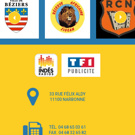
Heaven On Your Mind
Kygo
2:57
Heart On Fire
Lovecats
3:14
Hate that i made you love me
Ariana Grande –
3:22
Go that high
Ray Dalton
2:58
Get Away
Pony Pony Run Run
3:26
From Down Here
Lola Young
33 RUE FÉLIX ALDY
4:33
Dancing on my own
11100 NARBONNE
Robyn
3:39
Dai Dai
Shakira & Burna Boy
TÉL. 04 68 65 03 61
3:18
Black Prada Dress
FAX. 04 68 32 65 82
Ellie Goulding