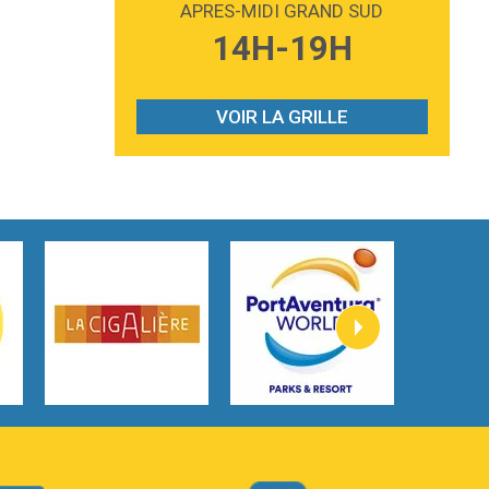
APRES-MIDI GRAND SUD
3:59
Lost boys
14H-19H
Phoebe Bridgers
3:07
Look At My Life
Gracie Abrams
VOIR LA GRILLE
2:54
I Knew It, I Knew You
Taylor Swift
2:45
How It Was Before
Tom Gregory
3:40
Heaven On Your Mind
Kygo
2:57
Heart On Fire
Lovecats
3:14
Hate that i made you love me
Ariana Grande –
3:22
Go that high
Ray Dalton