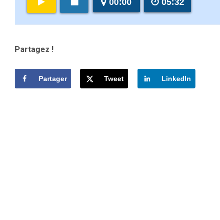
00:00
05:32
Partagez !
Partager
Tweet
LinkedIn