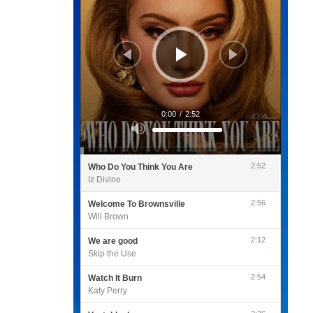
0:00
/
2:52
Utilisez
les
flèches
haut/bas
pour
2:52
Who Do You Think You Are
augmenter
ou
Iz Divine
diminuer
le
volume.
2:56
Welcome To Brownsville
Will Brown
2:12
We are good
Skip the Use
2:54
Watch It Burn
Katy Perry