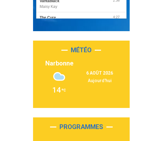
2:36
Vantablack
Maisy Kay
4:27
The Cure
Olivia Rodrigo
2:55
Sleepless in a Hotel Room
Luke Combs
MÉTÉO
3:03
Second Chance
Lukas Graham
Narbonne
3:09
Repeat It
6 AOÛT 2026
Martin Garrix & Ed Sheeran
Aujourd'hui
2:36
Passenger
14
Alex Warren
3:40
Outta Sight
Tabi Yosha
2:28
On My Soul
Bruno Mars
PROGRAMMES
2:59
Love sensation
Madonna