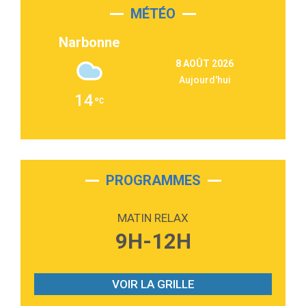
MÉTÉO
3:03
Second Chance
Lukas Graham
Narbonne
3:09
Repeat It
8 AOÛT 2026
Martin Garrix & Ed Sheeran
Aujourd'hui
2:36
Passenger
14
Alex Warren
3:40
Outta Sight
Tabi Yosha
2:28
On My Soul
Bruno Mars
PROGRAMMES
2:59
Love sensation
Madonna
MATIN RELAX
3:59
Lost boys
9H-12H
Phoebe Bridgers
3:07
Look At My Life
Gracie Abrams
VOIR LA GRILLE
2:54
I Knew It, I Knew You