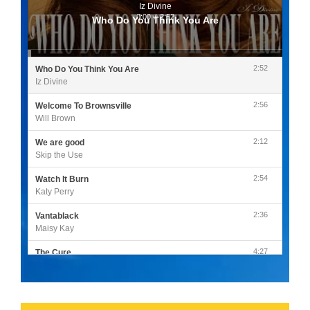
Iz Divine
0:00
/
2:52
Who Do You Think You Are
2:52
Who Do You Think You Are
Iz Divine
2:56
Welcome To Brownsville
Will Brown
2:12
We are good
Skip the Use
2:54
Watch It Burn
Katy Perry
2:36
Vantablack
Maisy Kay
4:27
The Cure
Olivia Rodrigo
2:55
Sleepless in a Hotel Room
Luke Combs