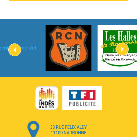
Taylor Swift
2:45
How It Was Before
Tom Gregory
3:40
Heaven On Your Mind
Kygo
2:57
Heart On Fire
Lovecats
3:14
Hate that i made you love me
Ariana Grande –
3:22
Go that high
Ray Dalton
2:58
Get Away
Pony Pony Run Run
3:26
From Down Here
Lola Young
33 RUE FÉLIX ALDY
4:33
Dancing on my own
11100 NARBONNE
Robyn