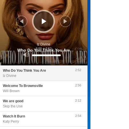
Iz Divine
0:00
/
2:52
Who Do You Think You Are
Utilisez
les
flèches
haut/bas
pour
2:52
Who Do You Think You Are
augmenter
ou
Iz Divine
diminuer
le
volume.
2:56
Welcome To Brownsville
Will Brown
2:12
We are good
Skip the Use
2:54
Watch It Burn
Katy Perry