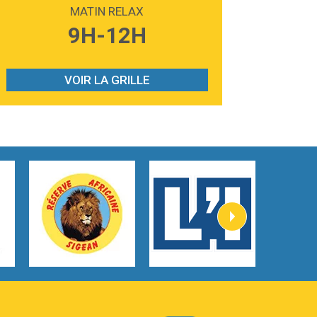
Madonna
MATIN RELAX
3:59
Lost boys
9H-12H
Phoebe Bridgers
3:07
Look At My Life
Gracie Abrams
VOIR LA GRILLE
2:54
I Knew It, I Knew You
Taylor Swift
2:45
How It Was Before
Tom Gregory
3:40
Heaven On Your Mind
Kygo
2:57
Heart On Fire
Lovecats
3:14
Hate that i made you love me
Ariana Grande –
3:22
Go that high
Ray Dalton