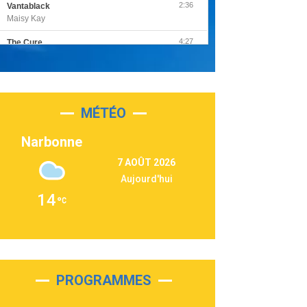
2:36
Vantablack
Maisy Kay
4:27
The Cure
Olivia Rodrigo
2:55
Sleepless in a Hotel Room
Luke Combs
MÉTÉO
3:03
Second Chance
Lukas Graham
Narbonne
3:09
Repeat It
7 AOÛT 2026
Martin Garrix & Ed Sheeran
Aujourd'hui
2:36
Passenger
14
Alex Warren
3:40
Outta Sight
Tabi Yosha
2:28
On My Soul
Bruno Mars
PROGRAMMES
2:59
Love sensation