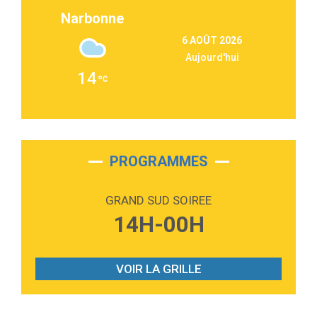
Lukas Graham
Narbonne
3:09
Repeat It
6 AOÛT 2026
Martin Garrix & Ed Sheeran
Aujourd'hui
2:36
Passenger
14
Alex Warren
3:40
Outta Sight
Tabi Yosha
2:28
On My Soul
Bruno Mars
PROGRAMMES
2:59
Love sensation
Madonna
GRAND SUD SOIREE
3:59
Lost boys
14H-00H
Phoebe Bridgers
3:07
Look At My Life
Gracie Abrams
VOIR LA GRILLE
2:54
I Knew It, I Knew You
Taylor Swift