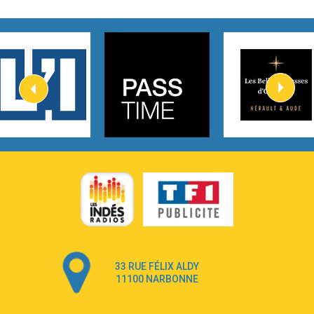
2:45
How It Was Before
Tom Gregory
3:40
Heaven On Your Mind
Kygo
2:57
Heart On Fire
Lovecats
3:14
Hate that i made you love me
Ariana Grande –
3:22
Go that high
Ray Dalton
2:58
Get Away
Pony Pony Run Run
3:26
From Down Here
Lola Young
33 RUE FÉLIX ALDY
4:33
Dancing on my own
11100 NARBONNE
Robyn
3:39
Dai Dai