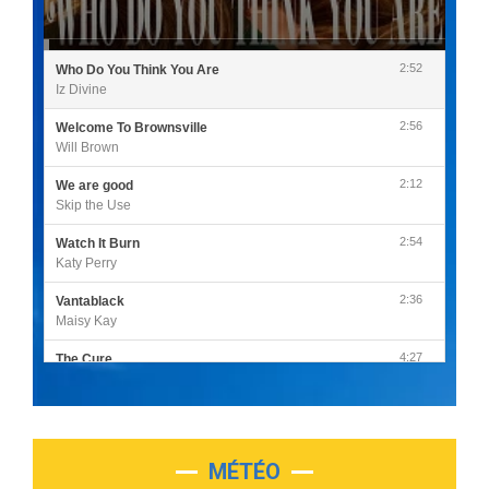
2:52
Who Do You Think You Are
Iz Divine
2:56
Welcome To Brownsville
Will Brown
2:12
We are good
Skip the Use
2:54
Watch It Burn
Katy Perry
2:36
Vantablack
Maisy Kay
4:27
The Cure
Olivia Rodrigo
2:55
Sleepless in a Hotel Room
Luke Combs
MÉTÉO
3:03
Second Chance