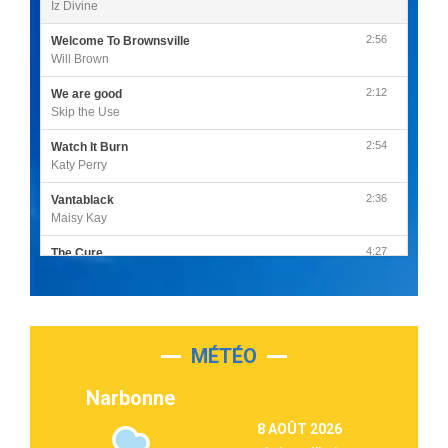
Iz Divine
2:56
Welcome To Brownsville
Will Brown
2:12
We are good
Skip the Use
2:54
Watch It Burn
Katy Perry
2:36
Vantablack
Maisy Kay
4:27
The Cure
Olivia Rodrigo
2:55
Sleepless in a Hotel Room
Luke Combs
MÉTÉO
3:03
Second Chance
Lukas Graham
Narbonne
3:09
Repeat It
8 AOÛT 2026
Martin Garrix & Ed Sheeran