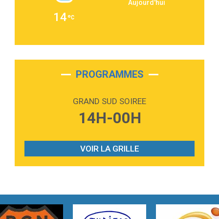
Aujourd'hui
2:36
Passenger
14
Alex Warren
3:40
Outta Sight
Tabi Yosha
2:28
On My Soul
Bruno Mars
PROGRAMMES
2:59
Love sensation
Madonna
GRAND SUD SOIREE
3:59
Lost boys
14H-00H
Phoebe Bridgers
3:07
Look At My Life
Gracie Abrams
VOIR LA GRILLE
2:54
I Knew It, I Knew You
Taylor Swift
2:45
How It Was Before
Tom Gregory
3:40
Heaven On Your Mind