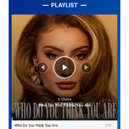
PLAYLIST
Lecteur
audio
Iz Divine
0:00
/
2:52
Who Do You Think You Are
2:52
Who Do You Think You Are