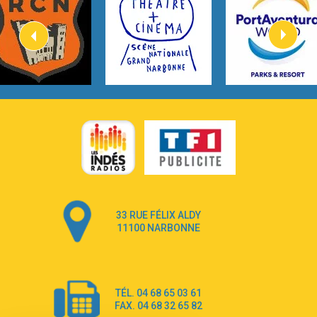
Kygo
2:57
Heart On Fire
Lovecats
3:14
Hate that i made you love me
Ariana Grande –
3:22
Go that high
Ray Dalton
2:58
Get Away
Pony Pony Run Run
3:26
From Down Here
Lola Young
33 RUE FÉLIX ALDY
4:33
Dancing on my own
11100 NARBONNE
Robyn
3:39
Dai Dai
Shakira & Burna Boy
TÉL. 04 68 65 03 61
3:18
Black Prada Dress
FAX. 04 68 32 65 82
Ellie Goulding