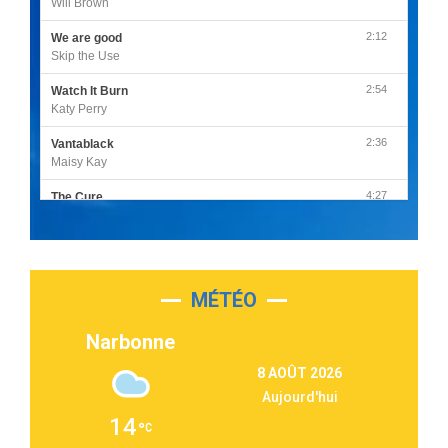
Will Brown
2:12
We are good
Skip the Use
2:54
Watch It Burn
Katy Perry
2:36
Vantablack
Maisy Kay
4:27
The Cure
Olivia Rodrigo
2:55
Sleepless in a Hotel Room
Luke Combs
MÉTÉO
3:03
Second Chance
Lukas Graham
Narbonne
3:09
Repeat It
8 AOÛT 2026
Martin Garrix & Ed Sheeran
Aujourd'hui
2:36
Passenger
14
Alex Warren