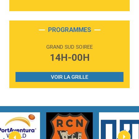
3:40
Outta Sight
Tabi Yosha
2:28
On My Soul
Bruno Mars
PROGRAMMES
2:59
Love sensation
Madonna
GRAND SUD SOIREE
3:59
Lost boys
14H-00H
Phoebe Bridgers
3:07
Look At My Life
Gracie Abrams
VOIR LA GRILLE
2:54
I Knew It, I Knew You
Taylor Swift
2:45
How It Was Before
Tom Gregory
3:40
Heaven On Your Mind
Kygo
2:57
Heart On Fire