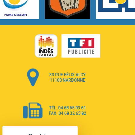
Lovecats
3:14
Hate that i made you love me
Ariana Grande –
3:22
Go that high
Ray Dalton
2:58
Get Away
Pony Pony Run Run
3:26
From Down Here
Lola Young
33 RUE FÉLIX ALDY
4:33
Dancing on my own
11100 NARBONNE
Robyn
3:39
Dai Dai
Shakira & Burna Boy
TÉL. 04 68 65 03 61
3:18
Black Prada Dress
FAX. 04 68 32 65 82
Ellie Goulding
2:55
A Sea of Ways and Lights
Jey Khemeya