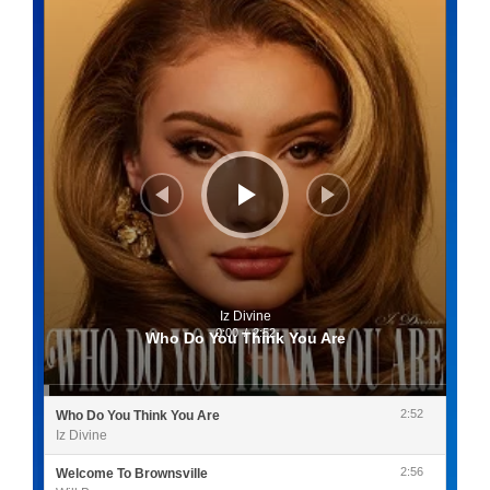
audio
Iz Divine
0:00
/
2:52
Who Do You Think You Are
2:52
Who Do You Think You Are
Iz Divine
2:56
Welcome To Brownsville