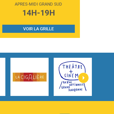
Madonna
APRES-MIDI GRAND SUD
3:59
Lost boys
14H-19H
Phoebe Bridgers
3:07
Look At My Life
Gracie Abrams
VOIR LA GRILLE
2:54
I Knew It, I Knew You
Taylor Swift
2:45
How It Was Before
Tom Gregory
3:40
Heaven On Your Mind
Kygo
2:57
Heart On Fire
Lovecats
3:14
Hate that i made you love me
Ariana Grande –
3:22
Go that high
Ray Dalton