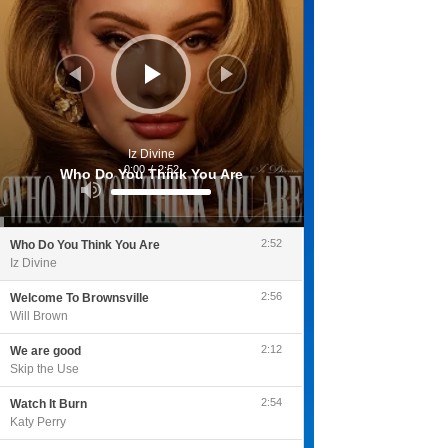
Iz Divine
0:00
/
2:52
Who Do You Think You Are
Utilisez
les
flèches
haut/bas
pour
2:52
Who Do You Think You Are
augmenter
ou
Iz Divine
diminuer
le
volume.
2:56
Welcome To Brownsville
Will Brown
2:12
We are good
Skip the Use
2:54
Watch It Burn
Katy Perry