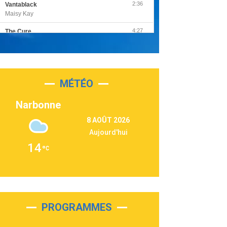
2:36
Vantablack
Maisy Kay
4:27
The Cure
Olivia Rodrigo
2:55
Sleepless in a Hotel Room
Luke Combs
MÉTÉO
3:03
Second Chance
Lukas Graham
Narbonne
3:09
Repeat It
8 AOÛT 2026
Martin Garrix & Ed Sheeran
Aujourd'hui
2:36
Passenger
14
Alex Warren
3:40
Outta Sight
Tabi Yosha
2:28
On My Soul
Bruno Mars
PROGRAMMES
2:59
Love sensation